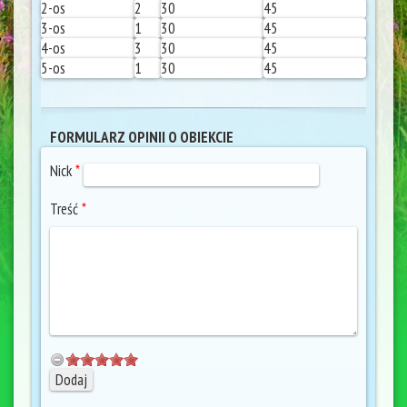
2-os
2
30
45
3-os
1
30
45
4-os
3
30
45
5-os
1
30
45
FORMULARZ OPINII O OBIEKCIE
Nick
*
Treść
*