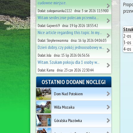
cudowne miejsce.
Propo
przew
Dodał: zakopanianka2222 dnia: 3 sie 2026 11:59:00
Witam serdecznie polecam przemiła...
Dodał: Gajwer69 dnia: 19 lip 2026 18:55:42
Stru
Nice article regarding this topic. In my...
2-os
Dodał: Stephenwamma dnia: 16 lip 2026 04:06:03
3-os
Dzień dobry, czy pokój jednoosobowy w...
4-os
Dodał: Jola dnia: 15 lip 2026 06:56:56
Witam. Szukam pokoju dla 1 osoby w...
Dodał: Kama dnia: 23 cze 2026 22:30:44
OSTATNIO DODANE NOCLEGI
Dom Nad Potokiem
Willa Mozaika
Góralska Płazówka