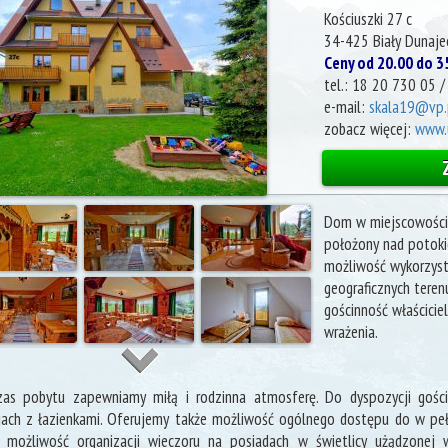
Kościuszki 27 c
34-425
Biały Dunaje
Ceny od 20.00 do 3
tel.:
18 20 730 05 /
e-mail:
skala19@vp.
zobacz więcej:
www.u
Dom w miejscowości 
położony nad potoki
możliwość wykorzysta
geograficznych terenu
gościnność właścicie
wrażenia.
zas pobytu zapewniamy miłą i rodzinna atmosferę. Do dyspozycji goś
ach z łazienkami. Oferujemy także możliwość ogólnego dostępu do w pe
 możliwość organizacji wieczoru na posiadach w świetlicy użądzonej w