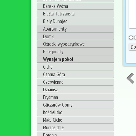
Bańska Wyżna
Białka Tatrzańska
Biały Dunajec
Apartamenty
Domki
Ośrodki wypoczynkowe
Pensjonaty
Wynajem pokoi
Ciche
Czarna Góra
Czerwienne
Dzianisz
Frydman
Gliczarów Górny
Kościelisko
Małe Ciche
Murzasichle
Poronin