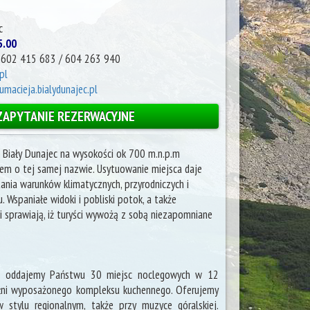
c
5.00
 602 415 683 / 604 263 940
pl
macieja.bialydunajec.pl
ZAPYTANIE REZERWACYJNE
Biały Dunajec na wysokości ok 700 m.n.p.m
em o tej samej nazwie. Usytuowanie miejsca daje
nia warunków klimatycznych, przyrodniczych i
. Wspaniałe widoki i pobliski potok, a także
li sprawiają, iż turyści wywożą z sobą niezapomniane
ci oddajemy Państwu 30 miejsc noclegowych w 12
łni wyposażonego kompleksu kuchennego. Oferujemy
 stylu regionalnym, także przy muzyce góralskiej.