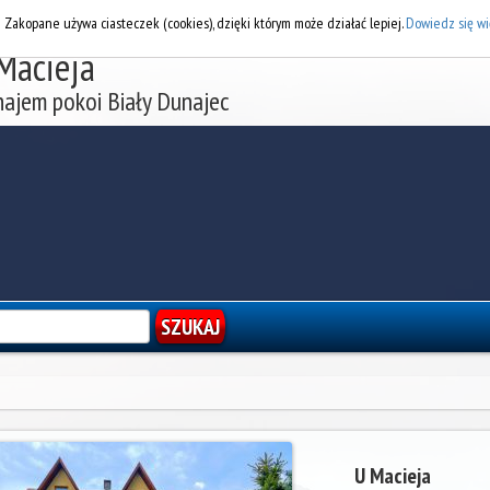
DOD
i Zakopane używa ciasteczek (cookies), dzięki którym może działać lepiej.
Dowiedz się wi
Macieja
ajem pokoi Biały Dunajec
U Macieja