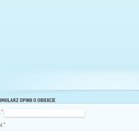
MULARZ OPINII O OBIEKCIE
k
*
ść
*