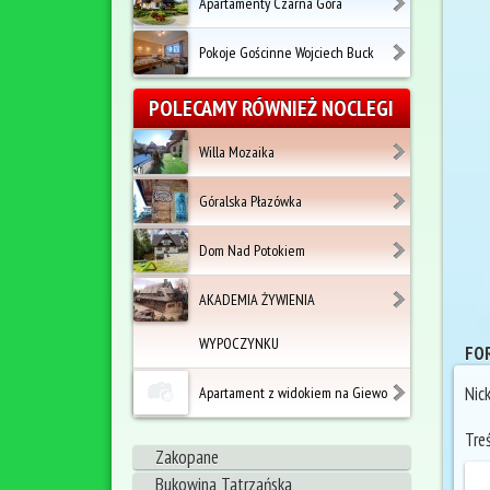
Apartamenty Czarna Góra
Pokoje Gościnne Wojciech Buck
POLECAMY RÓWNIEŻ NOCLEGI
Willa Mozaika
Góralska Płazówka
Dom Nad Potokiem
AKADEMIA ŻYWIENIA
WYPOCZYNKU
FOR
Nic
Apartament z widokiem na Giewo
Tre
Zakopane
Bukowina Tatrzańska