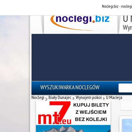
Noclegi.biz - nocleg
U 
Wyn
WYSZUKIWARKA NOCLEGÓW
reklama - noclegi Zakopane
Noclegi
Biały Dunajec
Wynajem pokoi
U Macieja
»
»