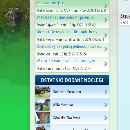
cudowne miejsce.
Dodał: zakopanianka2222 dnia: 3 sie 2026 11:59:00
Stru
Witam serdecznie polecam przemiła...
2-os
Dodał: Gajwer69 dnia: 19 lip 2026 18:55:42
Nice article regarding this topic. In my...
Dodał: Stephenwamma dnia: 16 lip 2026 04:06:03
Dzień dobry, czy pokój jednoosobowy w...
Dodał: Jola dnia: 15 lip 2026 06:56:56
Witam. Szukam pokoju dla 1 osoby w...
Dodał: Kama dnia: 23 cze 2026 22:30:44
OSTATNIO DODANE NOCLEGI
Dom Nad Potokiem
Willa Mozaika
Góralska Płazówka