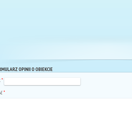
MULARZ OPINII O OBIEKCIE
k
*
ść
*