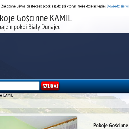
DOD
i Zakopane używa ciasteczek (cookies), dzięki którym może działać lepiej.
Dowiedz się wi
koje Gościnne KAMIL
ajem pokoi Biały Dunajec
ne KAMIL
Pokoje Gościnne