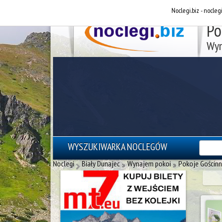
Noclegi.biz - nocleg
Po
Wyn
WYSZUKIWARKA NOCLEGÓW
reklama - noclegi Zakopane
Noclegi
Biały Dunajec
Wynajem pokoi
Pokoje Gościn
»
»