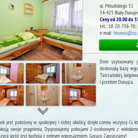
ul. Piłsudskiego 31
34-425
Biały Dunaje
Ceny od 20.00 do 5
tel.:
18-20-736-70; 
e-mail:
hburnus@op.
Dom usytuowany j
doskonałą bazę wypa
Tatrzańskiej, Jurgowa
i przełom Dunajca.
ek jest położony w spokojnej i cichej okolicy, dzięki czemu wszyscy Ci, 
okoją swoje pragnienia. Dysponujemy pokojami 2-osobowymi z widokiem
zycji gości jest kuchnia z pełnym wyposażeniem. Gorąco Zapraszamy!