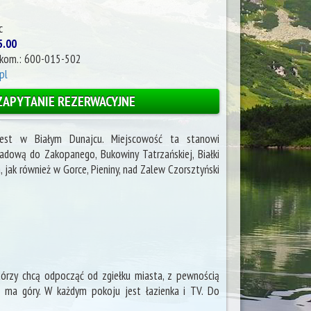
c
5.00
kom.: 600-015-502
pl
ZAPYTANIE REZERWACYJNE
est w Białym Dunajcu. Miejscowość ta stanowi
dową do Zakopanego, Bukowiny Tatrzańskiej, Białki
, jak również w Gorce, Pieniny, nad Zalew Czorsztyński
którzy chcą odpocząć od zgiełku miasta, z pewnością
 ma góry. W każdym pokoju jest łazienka i TV. Do