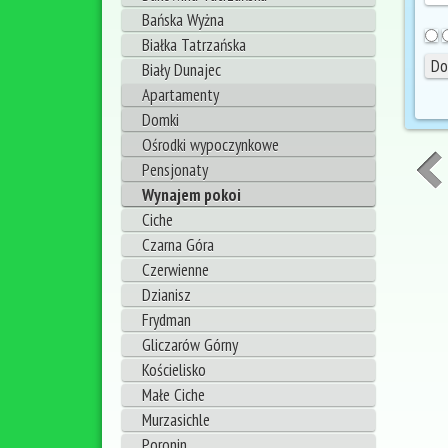
Bańska Wyżna
Białka Tatrzańska
Biały Dunajec
Apartamenty
Domki
Ośrodki wypoczynkowe
Pensjonaty
Wynajem pokoi
Ciche
Czarna Góra
Czerwienne
Dzianisz
Frydman
Gliczarów Górny
Kościelisko
Małe Ciche
Murzasichle
Poronin