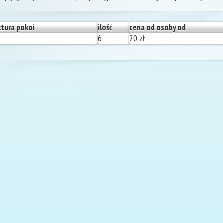
ktura pokoi
ilość
cena od osoby od
6
20 zł