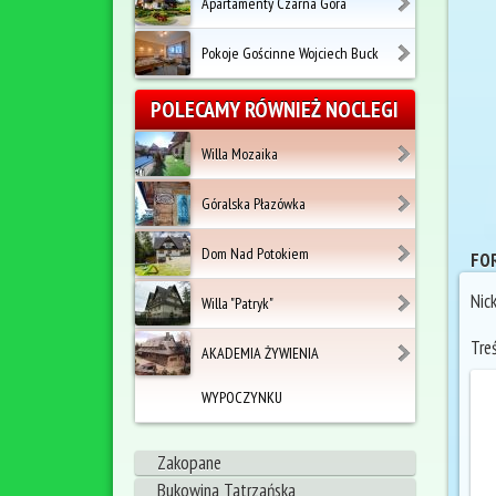
Apartamenty Czarna Góra
Pokoje Gościnne Wojciech Buck
POLECAMY RÓWNIEŻ NOCLEGI
Willa Mozaika
Góralska Płazówka
Dom Nad Potokiem
FOR
Nic
Willa "Patryk"
Tre
AKADEMIA ŻYWIENIA
WYPOCZYNKU
Zakopane
Bukowina Tatrzańska