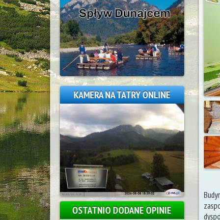
KAMERA NA TATRY ONLINE
Budyn
zasp
OSTATNIO DODANE OPINIE
dyspo