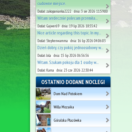
cudowne miejsce.
Dodał: zakopanianka2222 dnia: 3 sie 2026 11:59:00
Witam serdecznie polecam przemiła...
Dodał: Gajwer69 dnia: 19 lip 2026 18:55:42
Nice article regarding this topic. In my...
Dodał: Stephenwamma dnia: 16 lip 2026 04:06:03
Dzień dobry, czy pokój jednoosobowy w...
Dodał: Jola dnia: 15 lip 2026 06:56:56
Witam. Szukam pokoju dla 1 osoby w...
Dodał: Kama dnia: 23 cze 2026 22:30:44
OSTATNIO DODANE NOCLEGI
Dom Nad Potokiem
Willa Mozaika
Góralska Płazówka