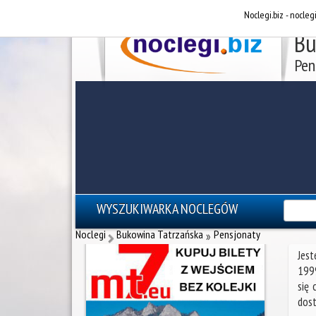
Noclegi.biz - nocleg
Bu
Pen
WYSZUKIWARKA NOCLEGÓW
reklama - noclegi Zakopane
Noclegi
Bukowina Tatrzańska
Pensjonaty
»
Jest
1999
się 
dost