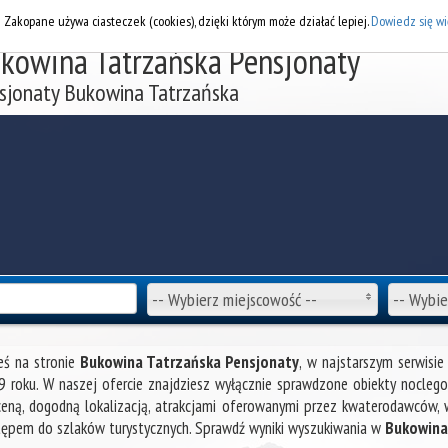
DOD
i Zakopane używa ciasteczek (cookies), dzięki którym może działać lepiej.
Dowiedz się wi
kowina Tatrzańska Pensjonaty
sjonaty Bukowina Tatrzańska
-- Wybierz miejscowość --
-- Wybie
eś na stronie
Bukowina Tatrzańska Pensjonaty
, w najstarszym serwisi
 roku. W naszej ofercie znajdziesz wyłącznie sprawdzone obiekty nocleg
ceną, dogodną lokalizacją, atrakcjami oferowanymi przez kwaterodawców, w
ępem do szlaków turystycznych. Sprawdź wyniki wyszukiwania w
Bukowina