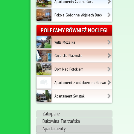
Apartamenty Czarna Góra
Pokoje Gościnne Wojciech Buck
POLECAMY RÓWNIEŻ NOCLEGI
Willa Mozaika
Góralska Płazówka
Dom Nad Potokiem
Apartament z widokiem na Giewo
Apartament Świstak
Zakopane
Bukowina Tatrzańska
Apartamenty