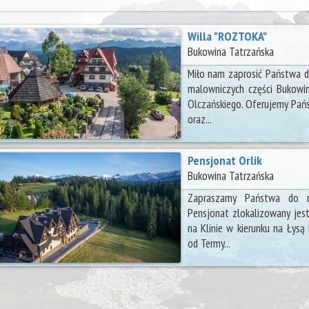
Willa "ROZTOKA"
Bukowina Tatrzańska
Miło nam zaprosić Państwa do
malowniczych części Bukowin
Olczańskiego. Oferujemy Pań
oraz...
Pensjonat Orlik
Bukowina Tatrzańska
Zapraszamy Państwa do n
Pensjonat zlokalizowany jest
na Klinie w kierunku na Łys
od Termy...