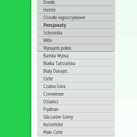
Domki
Hotele
Ośrodki wypoczynkowe
Pensjonaty
Schroniska
Wille
Wynajem pokoi
Bańska Wyżna
Białka Tatrzańska
Biały Dunajec
Ciche
Czarna Góra
Czerwienne
Dzianisz
Frydman
Gliczarów Górny
Kościelisko
Małe Ciche