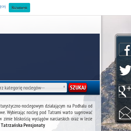
AJ OBIEKT DO BAZY (Noclegi Zakopane) »
ęcej
Rozumiem
rz kategorię noclegów--
e turystyczno-noclegowym działającym na Podhalu od
owe. Wybierając nocleg pod Tatrami warto sugerować
 zimie bliskością wyciągów narciarskich oraz w lecie
 Tatrzańska Pensjonaty