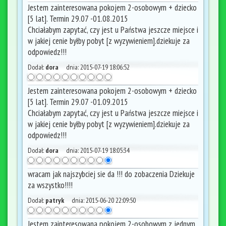
Jestem zainteresowana pokojem 2-osobowym + dziecko
[5 lat]. Termin 29.07 -01.08.2015
Chciałabym zapytać, czy jest u Państwa jeszcze miejsce i
w jakiej cenie byłby pobyt [z wyzywieniem].dziekuje za
odpowiedz!!!
Dodał:
dora
dnia:
2015-07-19 18:06:52
Jestem zainteresowana pokojem 2-osobowym + dziecko
[5 lat]. Termin 29.07 -01.09.2015
Chciałabym zapytać, czy jest u Państwa jeszcze miejsce i
w jakiej cenie byłby pobyt [z wyzywieniem].dziekuje za
odpowiedz!!!
Dodał:
dora
dnia:
2015-07-19 18:05:34
wracam jak najszybciej sie da !!! do zobaczenia Dziekuje
za wszystko!!!!
Dodał:
patryk
dnia:
2015-06-20 22:09:50
Jestem zainteresowana pokojem 2-osobowym z jednym