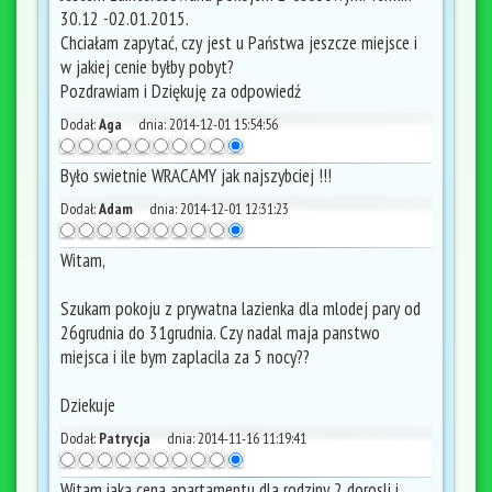
30.12 -02.01.2015.
Chciałam zapytać, czy jest u Państwa jeszcze miejsce i
w jakiej cenie byłby pobyt?
Pozdrawiam i Dziękuję za odpowiedź
Dodał:
Aga
dnia:
2014-12-01 15:54:56
Było swietnie WRACAMY jak najszybciej !!!
Dodał:
Adam
dnia:
2014-12-01 12:31:23
Witam,
Szukam pokoju z prywatna lazienka dla mlodej pary od
26grudnia do 31grudnia. Czy nadal maja panstwo
miejsca i ile bym zaplacila za 5 nocy??
Dziekuje
Dodał:
Patrycja
dnia:
2014-11-16 11:19:41
Witam,jaka cena apartamentu dla rodziny 2 dorosli i