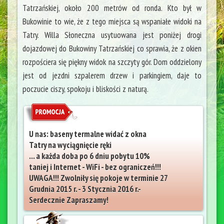
Tatrzańskiej, około 200 metrów od ronda. Kto był w
Bukowinie to wie, że z tego miejsca są wspaniałe widoki na
Tatry. Willa Słoneczna usytuowana jest poniżej drogi
dojazdowej do Bukowiny Tatrzańskiej co sprawia, że z okien
rozpościera się piękny widok na szczyty gór. Dom oddzielony
jest od jezdni szpalerem drzew i parkingiem, daje to
poczucie ciszy, spokoju i bliskości z naturą.
U nas: baseny termalne widać z okna
Tatry na wyciągnięcie ręki
... a każda doba po 6 dniu pobytu 10%
taniej i Internet - WiFi - bez ograniczeń!!!
UWAGA!!! Zwolniły się pokoje w terminie 27
Grudnia 2015 r. - 3 Stycznia 2016 r.-
Serdecznie Zapraszamy!