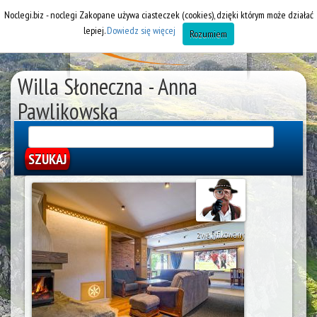
Noclegi.biz - noclegi Zakopane używa ciasteczek (cookies), dzięki którym może działać
lepiej.
Dowiedz się więcej
Rozumiem
Willa Słoneczna - Anna
Pawlikowska
Wille Bukowina Tatrzańska
zweryfikowany