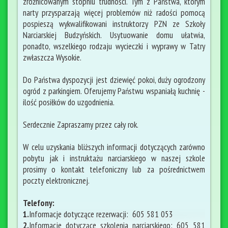
zróżnicowanym stopniu trudności. Tym z Państwa, którym
narty przysparzają więcej problemów niż radości pomocą
pospieszą wykwalifikowani instruktorzy PZN ze Szkoły
Narciarskiej Budzyńskich. Usytuowanie domu ułatwia,
ponadto, wszelkiego rodzaju wycieczki i wyprawy w Tatry
zwłaszcza Wysokie.
Do Państwa dyspozycji jest dziewięć pokoi, duży ogrodzony
ogród z parkingiem. Oferujemy Państwu wspaniałą kuchnię -
ilość posiłków do uzgodnienia.
Serdecznie Zapraszamy przez cały rok.
W celu uzyskania bliższych informacji dotyczących zarówno
pobytu jak i instruktażu narciarskiego w naszej szkole
prosimy o kontakt telefoniczny lub za pośrednictwem
poczty elektronicznej.
Telefony:
1.
Informacje dotyczące rezerwacji: 605 581 053
2.
Informacje dotyczące szkolenia narciarskiego: 605 581