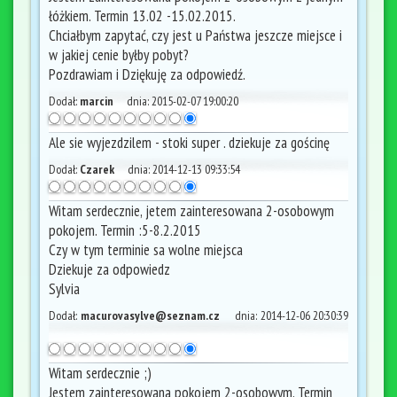
łóżkiem. Termin 13.02 -15.02.2015.
Chciałbym zapytać, czy jest u Państwa jeszcze miejsce i
w jakiej cenie byłby pobyt?
Pozdrawiam i Dziękuję za odpowiedź.
Dodał:
marcin
dnia:
2015-02-07 19:00:20
Ale sie wyjezdzilem - stoki super . dziekuje za gościnę
Dodał:
Czarek
dnia:
2014-12-13 09:33:54
Witam serdecznie, jetem zainteresowana 2-osobowym
pokojem. Termin :5-8.2.2015
Czy w tym terminie sa wolne miejsca
Dziekuje za odpowiedz
Sylvia
Dodał:
macurovasylve@seznam.cz
dnia:
2014-12-06 20:30:39
Witam serdecznie ;)
Jestem zainteresowana pokojem 2-osobowym. Termin