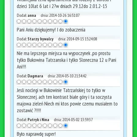
dzieci 10lat 6 lat i 2?w dniach 29.12do 2.01.2-15
Dodał:
anna
dnia:
2014-10-26 16:51:07
Pani Aniu dziękujemy! I do zobaczenia
Dodał:
Starzy bywalcy
dnia:
2014-09-15 15:24:08
Nie ma lepszego miejsca na wypoczynek ,po prostu
tylko Bukowina Tatrzanska i tylko Sloneczna 12 u Pani
Ani!!!
Dodał:
Dagmara
dnia:
2014-05-10 21:34:42
Jesli noclegi w Bukowinie Tatrzańskiej to tylko w
Słonecznej. ach ten kontrast białe góry i ta soczysta
majowa zieleń Niech mi ktos powie czemu musiałem to
zostawić ?!!!!
Dodał:
Patryk i Nina
dnia:
2014-05-02 13:59:37
Było naprawdę super!