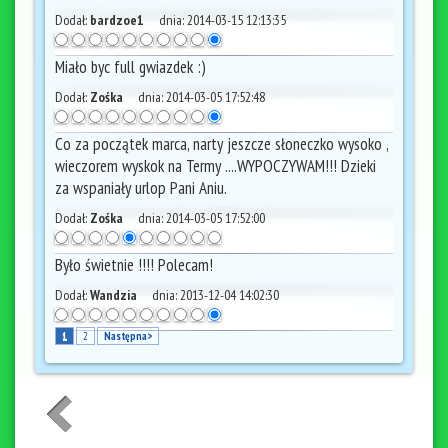
Dodał:
bardzoe1
dnia:
2014-03-15 12:13:35
Miało byc full gwiazdek :)
Dodał:
Zośka
dnia:
2014-03-05 17:52:48
Co za początek marca, narty jeszcze słoneczko wysoko ,
wieczorem wyskok na Termy ....WYPOCZYWAM!!! Dzieki
za wspaniały urlop Pani Aniu.
Dodał:
Zośka
dnia:
2014-03-05 17:52:00
Było świetnie !!!! Polecam!
Dodał:
Wandzia
dnia:
2013-12-04 14:02:30
1
2
Następna>