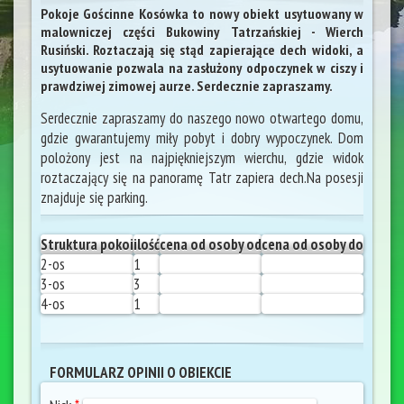
Pokoje Gościnne Kosówka to nowy obiekt usytuowany w
malowniczej części Bukowiny Tatrzańskiej - Wierch
Rusiński. Roztaczają się stąd zapierające dech widoki, a
usytuowanie pozwala na zasłużony odpoczynek w ciszy i
prawdziwej zimowej aurze. Serdecznie zapraszamy.
Serdecznie zapraszamy do naszego nowo otwartego domu,
gdzie gwarantujemy miły pobyt i dobry wypoczynek. Dom
polożony jest na najpiękniejszym wierchu, gdzie widok
roztaczający się na panoramę Tatr zapiera dech.Na posesji
znajduje się parking.
Struktura pokoi
ilość
cena od osoby od
cena od osoby do
2-os
1
3-os
3
4-os
1
FORMULARZ OPINII O OBIEKCIE