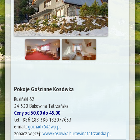
Pokoje Gościnne Kosówka
Rusiński 62
34-530
Bukowina Tatrzańska
Ceny od 30.00 do 45.00
tel.:
886 188 386 182077633
e-mail:
gochad75@wp.pl
zobacz więcej:
www.kosowka.bukowinatatrzanska.pl