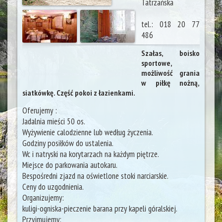
Tatrzańska
tel.:
018 20 77
486
Szałas, boisko
sportowe,
możliwość grania
w piłkę nożną,
siatkówkę. Część pokoi z łazienkami.
Oferujemy :
Jadalnia mieści 50 os.
Wyżywienie calodzienne lub według życzenia.
Godziny posiłków do ustalenia.
Wc i natryski na korytarzach na każdym piętrze.
Miejsce do parkowania autokaru.
Bespośredni zjazd na oświetlone stoki narciarskie.
Ceny do uzgodnienia.
Organizujemy:
kuligi-ogniska-pieczenie barana przy kapeli góralskiej.
Przyjmujemy: