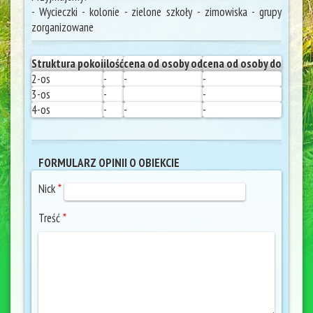
- Wycieczki - kolonie - zielone szkoły - zimowiska - grupy
zorganizowane
Struktura pokoi
ilość
cena od osoby od
cena od osoby do
2-os
-
-
-
3-os
-
-
4-os
-
-
-
FORMULARZ OPINII O OBIEKCIE
Nick
*
Treść
*