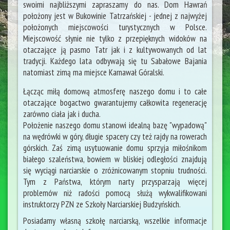
swoimi najbliższymi zapraszamy do nas. Dom Hawrań
położony jest w Bukowinie Tatrzańskiej - jednej z najwyżej
położonych miejscowości turystycznych w Polsce.
Miejscowość słynie nie tylko z przepięknych widoków na
otaczające ją pasmo Tatr jak i z kultywowanych od lat
tradycji. Każdego lata odbywają się tu Sabałowe Bajania
natomiast zimą ma miejsce Karnawał Góralski.
Łącząc miłą domową atmosferę naszego domu i to całe
otaczające bogactwo gwarantujemy całkowita regenerację
zarówno ciała jak i ducha.
Położenie naszego domu stanowi idealną bazę "wypadową"
na wędrówki w góry, długie spacery czy też rajdy na rowerach
górskich. Zaś zimą usytuowanie domu sprzyja miłośnikom
białego szaleństwa, bowiem w bliskiej odległości znajdują
się wyciągi narciarskie o zróżnicowanym stopniu trudności.
Tym z Państwa, którym narty przysparzają więcej
problemów niż radości pomocą służą wykwalifikowani
instruktorzy PZN ze Szkoły Narciarskiej Budzyńskich.
Posiadamy własną szkołę narciarską, wszelkie informacje