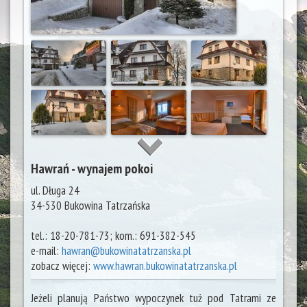
Hawrań - wynajem pokoi
ul. Długa 24
34-530
Bukowina Tatrzańska
tel.:
18-20-781-73; kom.: 691-382-545
e-mail:
hawran@bukowinatatrzanska.pl
zobacz więcej:
www.hawran.bukowinatatrzanska.pl
Jeżeli planują Państwo wypoczynek tuż pod Tatrami ze