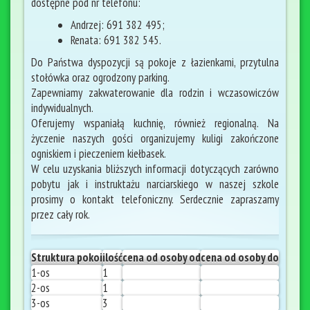
dostępne pod nr telefonu:
Andrzej: 691 382 495;
Renata: 691 382 545.
Do Państwa dyspozycji są pokoje z łazienkami, przytulna
stołówka oraz ogrodzony parking.
Zapewniamy zakwaterowanie dla rodzin i wczasowiczów
indywidualnych.
Oferujemy wspaniałą kuchnię, również regionalną. Na
życzenie naszych gości organizujemy kuligi zakończone
ogniskiem i pieczeniem kiełbasek.
W celu uzyskania bliższych informacji dotyczących zarówno
pobytu jak i instruktażu narciarskiego w naszej szkole
prosimy o kontakt telefoniczny. Serdecznie zapraszamy
przez cały rok.
Struktura pokoi
ilość
cena od osoby od
cena od osoby do
1-os
1
2-os
1
3-os
3