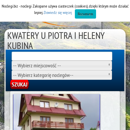
Noclegi.biz - noclegi Zakopane używa ciasteczek (cookies), dzięki którym może działać
lepiej.
Dowiedz się więcej
Rozumiem
KWATERY U PIOTRA I HELENY
KUBINA
Wynajem pokoi Bukowina Tatrzańska
-- Wybierz miejscowość --
-- Wybierz kategorię noclegów--