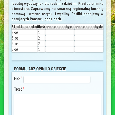
Idealny wypoczynek dla rodzin z dziećmi. Przytulna i miła
atmosfera. Zapraszamy na smaczną regionalną kuchnię
domową - własne oscypki i wędliny. Posilki podajemy w
pasujacych Panstwu godzinach.
Struktura pokoi
ilość
cena od osoby od
cena od osoby do
2-os
1
3-os
2
4-os
2
5-os
1
FORMULARZ OPINII O OBIEKCIE
Nick
*
Treść
*