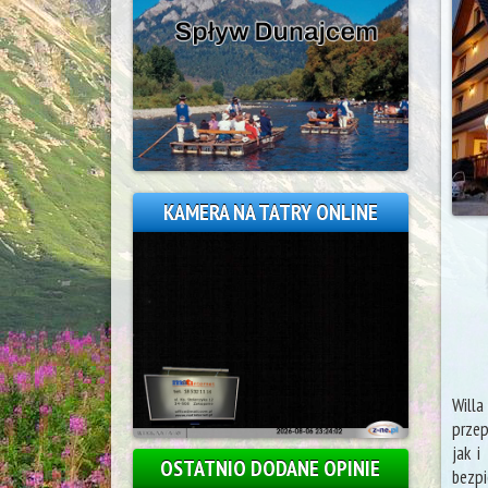
KAMERA NA TATRY ONLINE
Willa
przep
jak i
OSTATNIO DODANE OPINIE
bezp