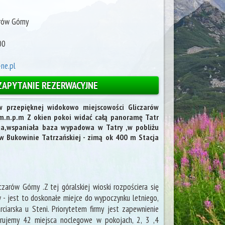
rów Górny
00
ne.pl
ZAPYTANIE REZERWACYJNE
w przepięknej widokowo miejscowości Gliczarów
m.n.p.m Z okien pokoi widać całą panoramę Tatr
oda,wspaniała baza wypadowa w Tatry ,w pobliżu
 Bukowinie Tatrzańskiej - zimą ok 400 m Stacja
zarów Górny .Z tej góralskiej wioski rozpościera się
- jest to doskonałe miejce do wypoczynku letniego,
iarska u Steni. Priorytetem firmy jest zapewnienie
rujemy 42 miejsca noclegowe w pokojach, 2, 3 ,4