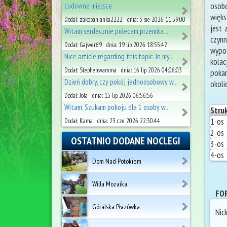
osobo
cudowne miejsce.
więks
Dodał: zakopanianka2222 dnia: 3 sie 2026 11:59:00
jest 
Witam serdecznie polecam przemiła...
czynn
Dodał: Gajwer69 dnia: 19 lip 2026 18:55:42
wypos
Nice article regarding this topic. In my...
kolac
Dodał: Stephenwamma dnia: 16 lip 2026 04:06:03
poka
Dzień dobry, czy pokój jednoosobowy w...
okoli
Dodał: Jola dnia: 15 lip 2026 06:56:56
Witam. Szukam pokoju dla 1 osoby w...
Stru
1-os
Dodał: Kama dnia: 23 cze 2026 22:30:44
2-os
OSTATNIO DODANE NOCLEGI
3-os
4-os
Dom Nad Potokiem
Willa Mozaika
FOR
Góralska Płazówka
Nic