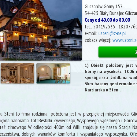
Gliczarów Górny 157
34-425 Biały Dunajec
Glicza
Ceny od 40.00 do 80.00
tel.:
504192535 , 1820776
e-mail:
usteni@z-ne.pl
zobacz więcej:
www.usteni.z-
1) Obiekt położony jest 
Górny na wysokości 1006 
spokój,cisza ,żródlana w
3km baseny geotermalne w
Narciarska u Steni.
 u Steni to firma rodzinna -położona jest w przepięknej miejscowości Glic
iękna panorama Tatr,Beskidu Zywieckiego, Wyspowego,Sądeckiego i Gorców 
 też zimowego W odległości 400m od Willi znajduje się nasza Stacja Narc
ieczeństwa, dobrych warunków komfortu i wspaniałego wypoczynku. Ofe