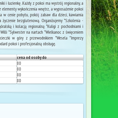
ki i łazienkę .Każdy z pokoi ma wystrój regionalny, a
e elementy wykończenia wnętrz, a wyposażenie pokoi
wa w cenie pobytu, pokój zabaw dla dzieci, kawiarnia
a życzenie bezglutenową. Organiżujemy *Szkolenia -
alską i kolacją regionalną *Kuligi z pochodniami i
w Willi *Sylwester na nartach *Wielkanoc z święceniem
ieczki w góry z przewodnikiem *Wesela *Imprezy
ard pokoi i profesjonalną obsługę.
cena od osoby do
80
80
80
80