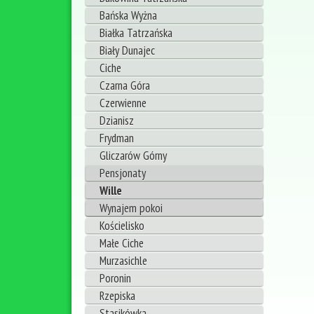
Bańska Wyżna
Białka Tatrzańska
Biały Dunajec
Ciche
Czarna Góra
Czerwienne
Dzianisz
Frydman
Gliczarów Górny
Pensjonaty
Wille
Wynajem pokoi
Kościelisko
Małe Ciche
Murzasichle
Poronin
Rzepiska
Stasikówka