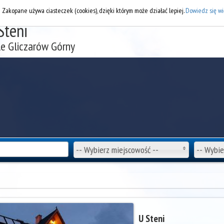
DOD
i Zakopane używa ciasteczek (cookies), dzięki którym może działać lepiej.
Dowiedz się wi
Steni
le Gliczarów Górny
-- Wybierz miejscowość --
-- Wybie
U Steni