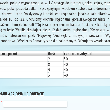
wych- pokoje wyposazone są w TV, dostęp do internetu, szkło, czjnik, ręczni
zość pokoi posiada balkon z przepięknym widokiem.Zastosowano drewnian
z drzewa litego Do dyspozycji gości jest regionalna jadalnia sala bilardo
a od 10 -do 22. Oferujemy kuchnię, regionalną góralską,wegetariańską, n
ażenie kompletne sali *Ogniska z pieczeniem barana Posiady z kapelą gór
ją w lesie *Wigilię składającą się z 12 dań kuchni regionalnej *Sylwester 
rmów,malowaniem jajek *Majówkę *Andrzejki z muzyką i wróżbami *Wyc
cznościowe *Weekendy Romantyczne dla zakochanych Oferujemy wysoki stand
ktura pokoi
ilość
cena od osoby od
2
50
8
40
9
40
3
40
MULARZ OPINII O OBIEKCIE
k
*