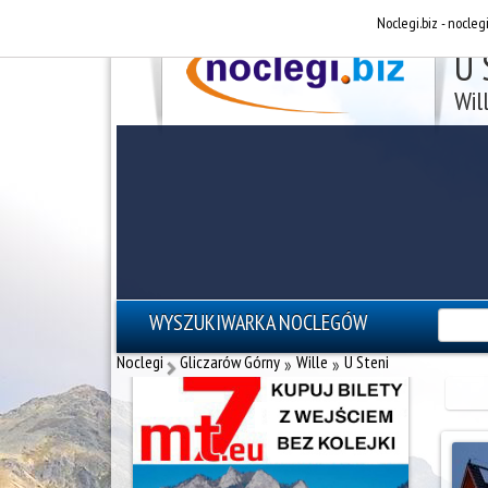
Noclegi.biz - nocleg
U 
Wil
WYSZUKIWARKA NOCLEGÓW
reklama - noclegi Zakopane
Noclegi
Gliczarów Górny
Wille
U Steni
»
»