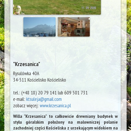
"Krzesanica"
Rysulówka 40A
34-511 Kościelisko
Kościelisko
tel.:
(+48 18) 20 79 141 lub 609 501 731
e-mail:
ktsuleja@gmail.com
zobacz więcej:
www.krzesanica.pl
Willa "Krzesanica" to całkowicie drewniany budynek w
stylu góralskim położony na malowniczej polanie
zachodniej części Kościeliska z urzekającym widokiem na