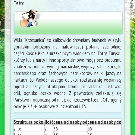
Tatry.
Willa "Krzesanica" to całkowicie drewniany budynek w stylu
góralskim położony na malowniczej polanie zachodniej
części Kościeliska z urzekającym widokiem na Tatry. Turyści,
którzy lubią narty i inne sporty zimowe mogą bez problemu
znaleźć w pobliżu wyciągi narciarskie, wypożyczalnie sprzętu
narciarskiego oraz fachowych instruktorów nauki jazdy na
nartach itp. Wokół naszego obiektu roztacza się wspaniały
ogród z licznymi atrakcjami takimi jak: altanka huśtawka
grill, ognisko oczko wodne Z pewnością zrelaksują się
Państwo i odpoczną od miejskiej rzeczywistości . Oferujemy
pokoje 2,3,4- osobowe z łazienkami i TV.
Struktura pokoi
ilość
cena od osoby od
cena od osoby do
2-os
2
35
65