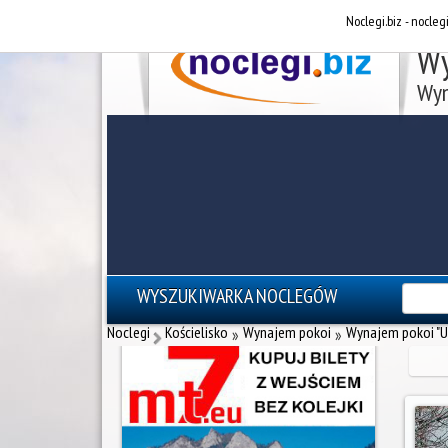
Noclegi.biz - nocleg
Wy
Wyn
WYSZUKIWARKA NOCLEGÓW
reklama - noclegi Zakopane
Noclegi
Kościelisko
Wynajem pokoi
Wynajem pokoi "U
»
»