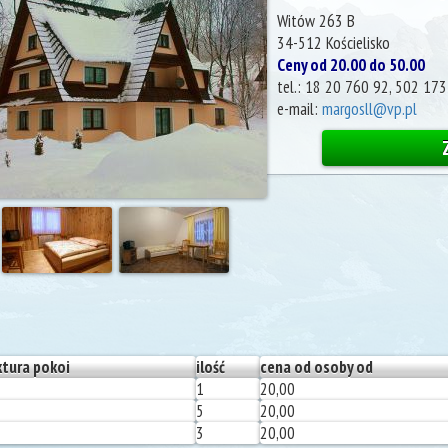
Witów 263 B
34-512
Kościelisko
Ceny od 20.00 do 50.00
tel.:
18 20 760 92, 502 173
e-mail:
margosll@vp.pl
ktura pokoi
ilość
cena od osoby od
1
20,00
5
20,00
3
20,00