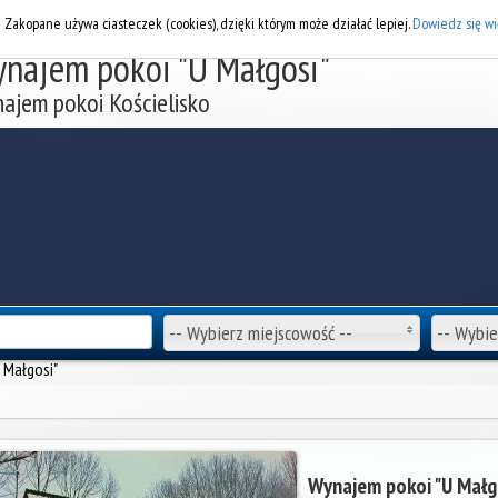
DOD
i Zakopane używa ciasteczek (cookies), dzięki którym może działać lepiej.
Dowiedz się wi
najem pokoi "U Małgosi"
ajem pokoi Kościelisko
-- Wybierz miejscowość --
-- Wybie
 Małgosi"
Wynajem pokoi "U Małg