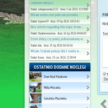
cudowne miejsce.
Dodał: zakopanianka2222 dnia: 3 sie 2026 11:59:00
FOR
Witam serdecznie polecam przemiła...
Dodał: Gajwer69 dnia: 19 lip 2026 18:55:42
Nic
Nice article regarding this topic. In my...
Tre
Dodał: Stephenwamma dnia: 16 lip 2026 04:06:03
Dzień dobry, czy pokój jednoosobowy w...
Dodał: Jola dnia: 15 lip 2026 06:56:56
Witam. Szukam pokoju dla 1 osoby w...
Dodał: Kama dnia: 23 cze 2026 22:30:44
OSTATNIO DODANE NOCLEGI
Dom Nad Potokiem
Willa Mozaika
Góralska Płazówka