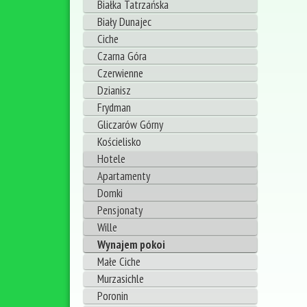
Białka Tatrzańska
Biały Dunajec
Ciche
Czarna Góra
Czerwienne
Dzianisz
Frydman
Gliczarów Górny
Kościelisko
Hotele
Apartamenty
Domki
Pensjonaty
Wille
Wynajem pokoi
Małe Ciche
Murzasichle
Poronin