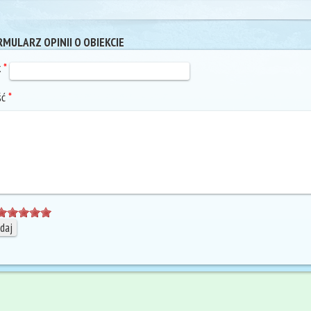
MULARZ OPINII O OBIEKCIE
k
*
ść
*