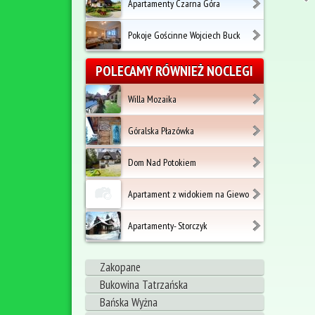
Apartamenty Czarna Góra
Pokoje Gościnne Wojciech Buck
POLECAMY RÓWNIEŻ NOCLEGI
Willa Mozaika
Góralska Płazówka
Dom Nad Potokiem
Apartament z widokiem na Giewo
Apartamenty- Storczyk
Zakopane
Bukowina Tatrzańska
Bańska Wyżna