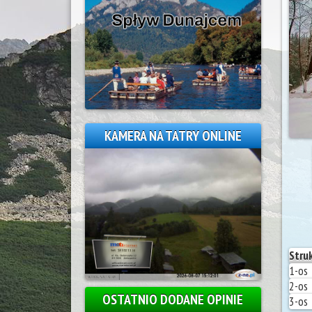
KAMERA NA TATRY ONLINE
Stru
1-os
2-os
OSTATNIO DODANE OPINIE
3-os