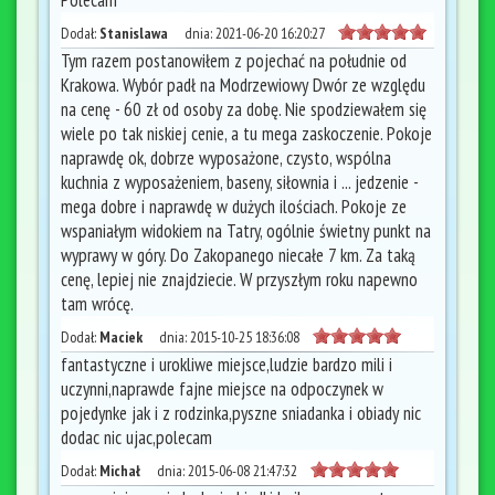
Dodał:
Stanislawa
dnia:
2021-06-20 16:20:27
Tym razem postanowiłem z pojechać na południe od
Krakowa. Wybór padł na Modrzewiowy Dwór ze względu
na cenę - 60 zł od osoby za dobę. Nie spodziewałem się
wiele po tak niskiej cenie, a tu mega zaskoczenie. Pokoje
naprawdę ok, dobrze wyposażone, czysto, wspólna
kuchnia z wyposażeniem, baseny, siłownia i ... jedzenie -
mega dobre i naprawdę w dużych ilościach. Pokoje ze
wspaniałym widokiem na Tatry, ogólnie świetny punkt na
wyprawy w góry. Do Zakopanego niecałe 7 km. Za taką
cenę, lepiej nie znajdziecie. W przyszłym roku napewno
tam wrócę.
Dodał:
Maciek
dnia:
2015-10-25 18:36:08
fantastyczne i urokliwe miejsce,ludzie bardzo mili i
uczynni,naprawde fajne miejsce na odpoczynek w
pojedynke jak i z rodzinka,pyszne sniadanka i obiady nic
dodac nic ujac,polecam
Dodał:
Michał
dnia:
2015-06-08 21:47:32