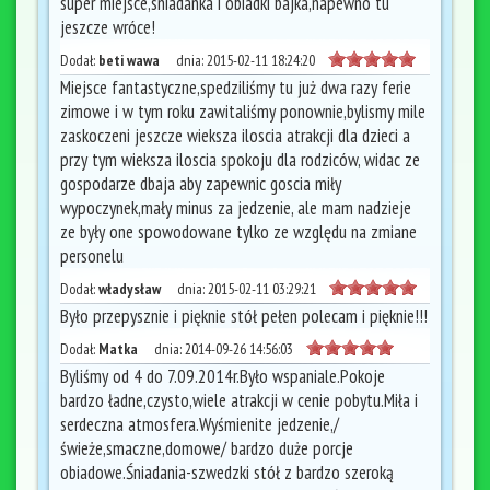
super miejsce,sniadanka i obiadki bajka,napewno tu
jeszcze wróce!
Dodał:
beti wawa
dnia:
2015-02-11 18:24:20
Miejsce fantastyczne,spedziliśmy tu już dwa razy ferie
zimowe i w tym roku zawitaliśmy ponownie,bylismy mile
zaskoczeni jeszcze wieksza iloscia atrakcji dla dzieci a
przy tym wieksza iloscia spokoju dla rodziców, widac ze
gospodarze dbaja aby zapewnic goscia miły
wypoczynek,mały minus za jedzenie, ale mam nadzieje
ze były one spowodowane tylko ze względu na zmiane
personelu
Dodał:
władysław
dnia:
2015-02-11 03:29:21
Było przepysznie i pięknie stół pełen polecam i pięknie!!!
Dodał:
Matka
dnia:
2014-09-26 14:56:03
Byliśmy od 4 do 7.09.2014r.Było wspaniale.Pokoje
bardzo ładne,czysto,wiele atrakcji w cenie pobytu.Miła i
serdeczna atmosfera.Wyśmienite jedzenie,/
świeże,smaczne,domowe/ bardzo duże porcje
obiadowe.Śniadania-szwedzki stół z bardzo szeroką