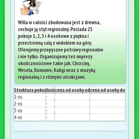
Willa w całości zbudowana jest z drewna,
cechuje ją styl regionalny. Posiada 23
pokoje 1, 2, 3 i 4 osobowe z piękna i
przestronną salą z widokiem na góry.
Oferujemy przepyszne potrawy regionalne
i nie tylko. Organizujemy tez imprezy
okolicznościowe takie jak: Chrzciny,
Wesela, Komunie, Kuligi wraz z muzyką
regionalną i z różnymi atrakcjami.
Struktura pokoi
ilość
cena od osoby od
cena od osoby do
1-os
-
2-os
-
3-os
-
4-os
-