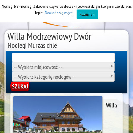
Noclegi.biz - noclegi Zakopane używa ciasteczek (cookies), dzięki którym może działać
lepiej.
Dowiedz się więcej
Rozumiem
Willa Modrzewiowy Dwór
Noclegi Murzasichle
-- Wybierz miejscowość --
-- Wybierz kategorię noclegów--
Willa