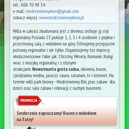
tel.:
606 70 98 34
e-mail:
modrzewiowydwor@gmail.com
zobacz więcej:
www.modrzewiowydwor.pl
Willa w całości zbudowana jest z drewna, cechuje ją styl
regionalny. Posiada 23 pokoje 1, 2, 3 i 4 osobowe z piękna i
przestronną salą z widokiem na góry. Oferujemy przepyszne
potrawy regionalne i nie tylko. Organizujemy tez imprezy
okolicznościowe takie jak: Chrzciny, Wesela, Komunie, Kuligi
wraz z muzyką regionalną i z różnymi
atrakcjami.
Nowotwarta grota solna
, siłownia, basen,
zjeżdżalnia wodna, jacuzzi, sauna, solarium, tv i internet. Na
terenie willi park linowy - Modrzewiowy Bór, plac zabaw dla
dzieci oraz sala zabaw i rekreacji z suchym basenem.
Serdecznie zapraszamy! Basen z widokiem
na Tatry!