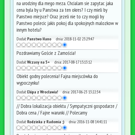
na urodziny dla mego meza. Chcialam sie zapytac jaka
cena byla by u Panstwa za ten okres? I czy mieli by
Panstwo miejsce? Oraz jezeli nie to czy mogli by
Panstwo polecic jakis pokoj dla spokojnych malozkow w
innym hotelu?
Dodał:
Panstwo Hano
dnia:
2018-11-02 23:29:47
Pozdrawiamy Goście z Zamościa!
Dodał:
Wczasy na 5+
dnia:
2017-08-17 15:13:12
Obiekt godny polecenia! Fajna miejscówka do
wypoczynku!
Dodał:
Ekipa z Wrocławia!
dnia:
2017-06-23 13:22:34
// Dobra lokalizacja obiektu / Sympatyczni gospodarze /
Dobra cena / Fajne warunki // Polecamy
Dodał:
Rodzinka z Radomia ;)
dnia:
2016-11-08 14:41:11