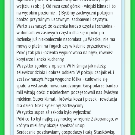
wejściu szok ;-). Od razu czuć górski - wiejski klimat i to
na wysokim poziomie ;-) Byliśmy zachwyceni pokojem -
bardzo przytulnym, ustawnym, zadbanym i czystym.
Warto zaznaczyć, że łazienka bardzo czysta i schludna -
w domach wczasowych często dba się o pokój, o
łazienkę już niekoniecznie natomiast ,,u Władka,, nie ma
mowy o pleśni na fugach czy w kabinie prysznicowej.
Pokój tak jak i łazienka wypucowana na błysk, również
korytarze i aneks kuchenny.
Wszystko zgodne z opisem. Wi-Fi śmiga jak należy,
telewizor działa i dobrze odbiera. W pokoju czajnik el. i
zestaw naczyń. Mega wygodne łóżka - cudownie się
spało a wstawało nowonarodzonym. Gospodarze bardzo
mili witają gości z uśmiechem poczęstowali nas świeżym
mlekiem. Super klimat - krówka, koza i piesek - rewelacja
dla dzieci. Nasz synek był zachwycony.
Wszystko super, aż szkoda było wyjeżdżać.
Póki co to był najlepszy nocleg w rejonie Zakopanego, w
którym mieliśmy okazje spędzać urlop.
Serdecznie pozdrawiamy gospodarzy i całą Stasikówkę.