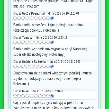
Przytulne i przestronne pokoje - miła atmosfera - fajne
miejsce - Polecam
Dodał:
Gość z Poznania!
dnia:
2016-06-10 11:53:03
Bardzo miła atmosfera, fajne pokoje oraz dobra
lokalizacja obiektu... Polecam :)
Dodał:
Tomasz
dnia:
2016-02-10 13:53:13
Bardzo miło wspominamy wypad w góry! Naprawdę
super obiekt noclegowy! Polecamy:)
Dodał:
Goście z Radomia
dnia:
2015-10-22 11:25:57
Sugerowałam się opiniami widocznymi poniżej i muszę
się do nich dołączyć bo naprawdę fajne miejsce
Polecam :)
Dodał:
Jolka
dnia:
2015-07-22 13:48:42
Fajny pobyt - opis i zdjęcia oddają w pełni to co
zastaliśmy na miejscu. Jesteśmy zadowoleni i oczywiście