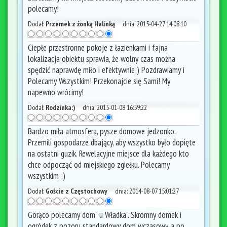
polecamy!
Dodał:
Przemek z żonką Halinką
dnia:
2015-04-27 14:08:10
Ciepłe przestronne pokoje z łazienkami i fajna
lokalizacja obiektu sprawia, że wolny czas można
spędzić naprawdę miło i efektywnie;) Pozdrawiamy i
Polecamy Wszystkim! Przekonajcie się Sami! My
napewno wrócimy!
Dodał:
Rodzinka:)
dnia:
2015-01-08 16:59:22
Bardzo miła atmosfera, pysze domowe jedzonko.
Przemili gospodarze dbający, aby wszystko było dopięte
na ostatni guzik. Rewelacyjne miejsce dla każdego kto
chce odpocząć od miejskiego zgiełku. Polecamy
wszystkim :)
Dodał:
Goście z Częstochowy
dnia:
2014-08-07 15:01:27
Gorąco polecamy dom" u Władka". Skromny domek i
ogródek z pozoru standardowy dom wczasowy, a po