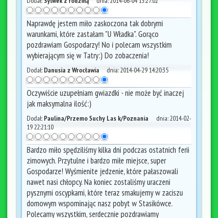
Dodał:
Sylwek z rodziną
dnia:
2014-06-04 13:27:02
Naprawdę jestem miło zaskoczona tak dobrymi
warunkami, które zastałam "U Władka". Gorąco
pozdrawiam Gospodarzy! No i polecam wszystkim
wybierającym się w Tatry:) Do zobaczenia!
Dodał:
Danusia z Wrocławia
dnia:
2014-04-29 14:20:35
Oczywiście uzupełniam gwiazdki - nie może być inaczej
jak maksymalna ilość:)
Dodał:
Paulina/Przemo Suchy Las k/Poznania
dnia:
2014-02-
19 22:21:10
Bardzo miło spędziliśmy kilka dni podczas ostatnich ferii
zimowych. Przytulne i bardzo miłe miejsce, super
Gospodarze! Wyśmienite jedzenie, które pałaszowali
nawet nasi chłopcy. Na koniec zostaliśmy uraczeni
pysznymi oscypkami, które teraz smakujemy w zaciszu
domowym wspominając nasz pobyt w Stasikówce.
Polecamy wszystkim, serdecznie pozdrawiamy