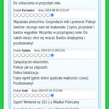
Do zobaczenia w przyszłym roku.
Dodał:
Katowice
dnia:
2014-08-04 12:31:47
Wspaniała atmosfera- Gospodarze mili i pomocni. Pokoje
świetne- niczego nam nie brakowało. Czysto, przytulnie i
bardzo wygodnie. Wszystko w przystępnej cenie. Do
takich miejsc chce się wracać. Bardzo dziękujemy i
pozdrawiamy!
Dodał:
Sylwia
dnia:
2014-07-25 09:22:36
Sympatyczni właściciele;
Pokoje jak na zdjęciach;
Dobra lokalizacja;
Fajny ogród (gdzie dzieci spędzały większość czasu);
Pozdrawiamy!
Dodał:
Gość
dnia:
2014-07-16 15:15:46
Super! Weekend na 102:) u Władka! Polecamy