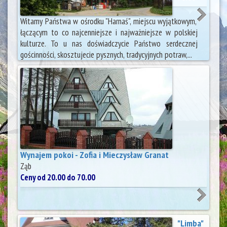
Witamy Państwa w ośrodku "Harnaś", miejscu wyjątkowym,
łączącym to co najcenniejsze i najważniejsze w polskiej
kulturze. To u nas doświadczycie Państwo serdecznej
gościnności, skosztujecie pysznych, tradycyjnych potraw,...
Wynajem pokoi - Zofia i Mieczysław Granat
Ząb
Ceny od 20.00 do 70.00
"Limba"