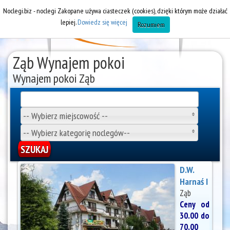
Noclegi.biz - noclegi Zakopane używa ciasteczek (cookies), dzięki którym może działać
lepiej.
Dowiedz się więcej
Rozumiem
Ząb Wynajem pokoi
Wynajem pokoi Ząb
-- Wybierz miejscowość --
-- Wybierz kategorię noclegów--
D.W.
Harnaś I
Ząb
Ceny od
30.00 do
70.00