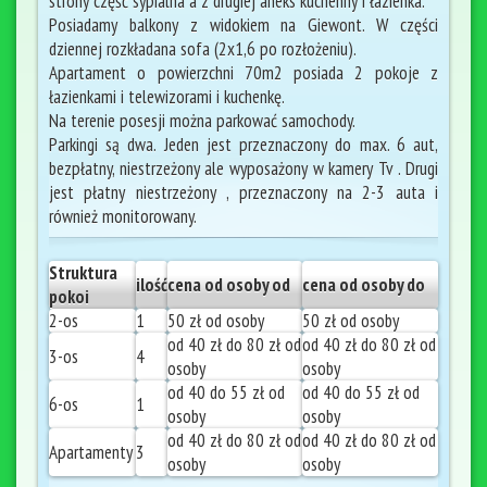
strony część sypialna a z drugiej aneks kuchenny i łazienka.
Posiadamy balkony z widokiem na Giewont. W części
dziennej rozkładana sofa (2x1,6 po rozłożeniu).
Apartament o powierzchni 70m2 posiada 2 pokoje z
łazienkami i telewizorami i kuchenkę.
Na terenie posesji można parkować samochody.
Parkingi są dwa. Jeden jest przeznaczony do max. 6 aut,
bezpłatny, niestrzeżony ale wyposażony w kamery Tv . Drugi
jest płatny niestrzeżony , przeznaczony na 2-3 auta i
również monitorowany.
Struktura
ilość
cena od osoby od
cena od osoby do
pokoi
2-os
1
50 zł od osoby
50 zł od osoby
od 40 zł do 80 zł od
od 40 zł do 80 zł od
3-os
4
osoby
osoby
od 40 do 55 zł od
od 40 do 55 zł od
6-os
1
osoby
osoby
od 40 zł do 80 zł od
od 40 zł do 80 zł od
Apartamenty
3
osoby
osoby