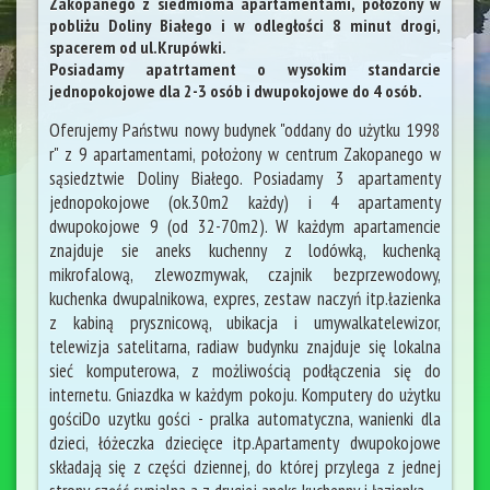
Zakopanego z siedmioma apartamentami, położony w
pobliżu Doliny Białego i w odległości 8 minut drogi,
spacerem od ul.Krupówki.
Posiadamy apatrtament o wysokim standarcie
jednopokojowe dla 2-3 osób i dwupokojowe do 4 osób.
Oferujemy Państwu nowy budynek "oddany do użytku 1998
r" z 9 apartamentami, położony w centrum Zakopanego w
sąsiedztwie Doliny Białego. Posiadamy 3 apartamenty
jednopokojowe (ok.30m2 każdy) i 4 apartamenty
dwupokojowe 9 (od 32-70m2). W każdym apartamencie
znajduje sie aneks kuchenny z lodówką, kuchenką
mikrofalową, zlewozmywak, czajnik bezprzewodowy,
kuchenka dwupalnikowa, expres, zestaw naczyń itp.łazienka
z kabiną prysznicową, ubikacja i umywalkatelewizor,
telewizja satelitarna, radiaw budynku znajduje się lokalna
sieć komputerowa, z możliwością podłączenia się do
internetu. Gniazdka w każdym pokoju. Komputery do użytku
gościDo uzytku gości - pralka automatyczna, wanienki dla
dzieci, łóżeczka dziecięce itp.Apartamenty dwupokojowe
składają się z części dziennej, do której przylega z jednej