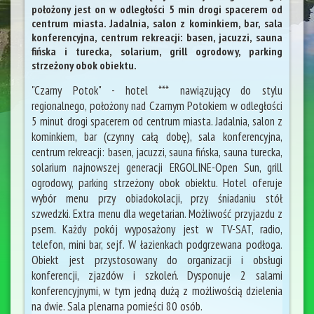
położony jest on w odległości 5 min drogi spacerem od
centrum miasta. Jadalnia, salon z kominkiem, bar, sala
konferencyjna, centrum rekreacji: basen, jacuzzi, sauna
fińska i turecka, solarium, grill ogrodowy, parking
strzeżony obok obiektu.
"Czarny Potok" - hotel *** nawiązujący do stylu
regionalnego, położony nad Czarnym Potokiem w odległości
5 minut drogi spacerem od centrum miasta. Jadalnia, salon z
kominkiem, bar (czynny całą dobę), sala konferencyjna,
centrum rekreacji: basen, jacuzzi, sauna fińska, sauna turecka,
solarium najnowszej generacji ERGOLINE-Open Sun, grill
ogrodowy, parking strzeżony obok obiektu. Hotel oferuje
wybór menu przy obiadokolacji, przy śniadaniu stół
szwedzki. Extra menu dla wegetarian. Możliwość przyjazdu z
psem. Każdy pokój wyposażony jest w TV-SAT, radio,
telefon, mini bar, sejf. W łazienkach podgrzewana podłoga.
Obiekt jest przystosowany do organizacji i obsługi
konferencji, zjazdów i szkoleń. Dysponuje 2 salami
konferencyjnymi, w tym jedną dużą z możliwością dzielenia
na dwie. Sala plenarna pomieści 80 osób.