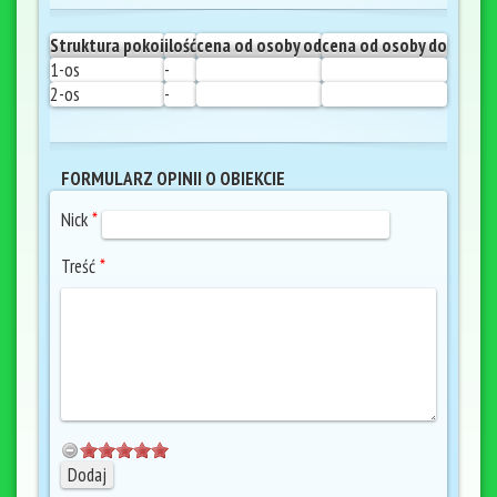
Struktura pokoi
ilość
cena od osoby od
cena od osoby do
1-os
-
2-os
-
FORMULARZ OPINII O OBIEKCIE
Nick
*
Treść
*