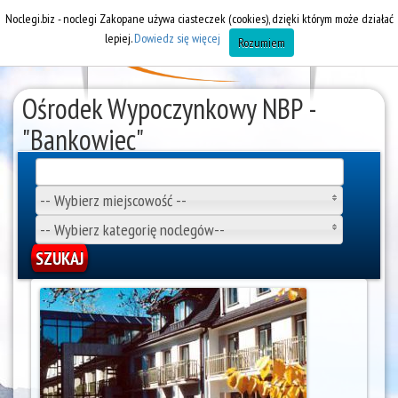
Noclegi.biz - noclegi Zakopane używa ciasteczek (cookies), dzięki którym może działać
lepiej.
Dowiedz się więcej
Rozumiem
Ośrodek Wypoczynkowy NBP -
"Bankowiec"
Ośrodki wypoczynkowe Zakopane
-- Wybierz miejscowość --
-- Wybierz kategorię noclegów--