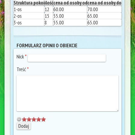
Struktura pokoi
ilość
cena od osoby od
cena od osoby do
1-os
12
60.00
70.00
2-os
15
55.00
65.00
3-os
8
55.00
65.00
FORMULARZ OPINII O OBIEKCIE
Nick
*
Treść
*