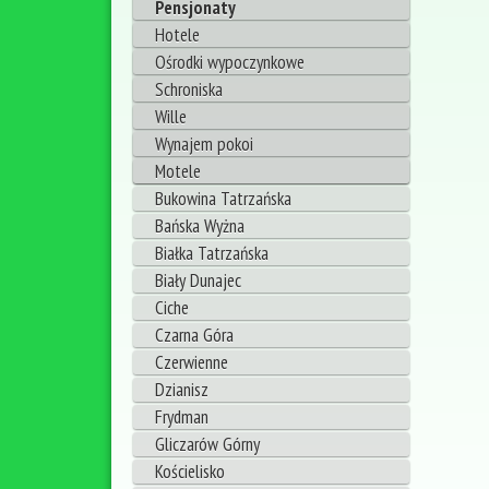
Pensjonaty
Hotele
Ośrodki wypoczynkowe
Schroniska
Wille
Wynajem pokoi
Motele
Bukowina Tatrzańska
Bańska Wyżna
Białka Tatrzańska
Biały Dunajec
Ciche
Czarna Góra
Czerwienne
Dzianisz
Frydman
Gliczarów Górny
Kościelisko