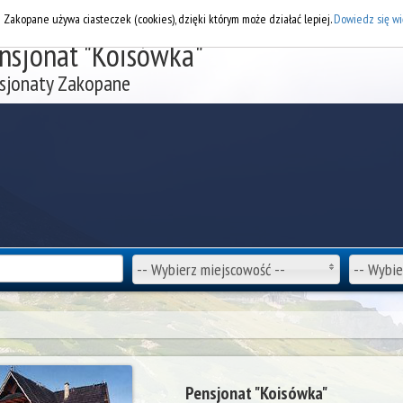
DOD
i Zakopane używa ciasteczek (cookies), dzięki którym może działać lepiej.
Dowiedz się wi
nsjonat "Koisówka"
sjonaty Zakopane
-- Wybierz miejscowość --
-- Wybie
Pensjonat "Koisówka"