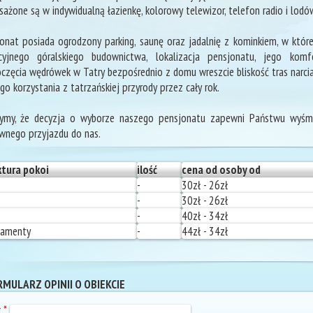
ażone są w indywidualną łazienkę, kolorowy telewizor, telefon radio i lodó
onat posiada ogrodzony parking, saunę oraz jadalnię z kominkiem, w które
ycyjnego góralskiego budownictwa, lokalizacja pensjonatu, jego kom
częcia wędrówek w Tatry bezpośrednio z domu wreszcie bliskość tras narci
go korzystania z tatrzańskiej przyrody przez cały rok.
zymy, że decyzja o wyborze naszego pensjonatu zapewni Państwu wyśmi
nego przyjazdu do nas.
ktura pokoi
ilość
cena od osoby od
-
30zł - 26zł
-
30zł - 26zł
-
40zł - 34zł
tamenty
-
44zł - 34zł
MULARZ OPINII O OBIEKCIE
k
*