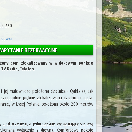
505 230
oisowka
ZAPYTANIE REZERWACYJNE
żony dom zlokalizowany w widokowym punkcie
 TV, Radio, Telefon.
 jej malowniczo położona dzielnica - Cyrhla są tak
 szczególnie pięknie zlokalizowana dzielnica miasta,
 granicy w Łysej Polanie, położona około 200 metrów
 z otoczeniem, a jednocześnie wyróżniający się swą
 wykonana wyłącznie z drewna. Komfortowe pokoje