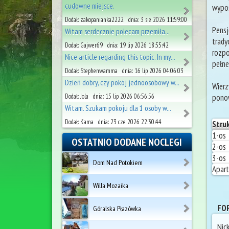
cudowne miejsce.
wypos
Dodał: zakopanianka2222 dnia: 3 sie 2026 11:59:00
Pensj
Witam serdecznie polecam przemiła...
trad
Dodał: Gajwer69 dnia: 19 lip 2026 18:55:42
rozpo
Nice article regarding this topic. In my...
pełne
Dodał: Stephenwamma dnia: 16 lip 2026 04:06:03
Dzień dobry, czy pokój jednoosobowy w...
Wier
ponow
Dodał: Jola dnia: 15 lip 2026 06:56:56
Witam. Szukam pokoju dla 1 osoby w...
Dodał: Kama dnia: 23 cze 2026 22:30:44
Stru
1-os
OSTATNIO DODANE NOCLEGI
2-os
3-os
Dom Nad Potokiem
Apar
Willa Mozaika
FOR
Góralska Płazówka
Nic