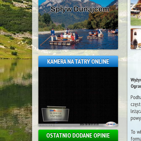
KAMERA NA TATRY ONLINE
Wyżyw
Ogran
Podha
częst
leżąc
powyż
To wł
OSTATNIO DODANE OPINIE
form