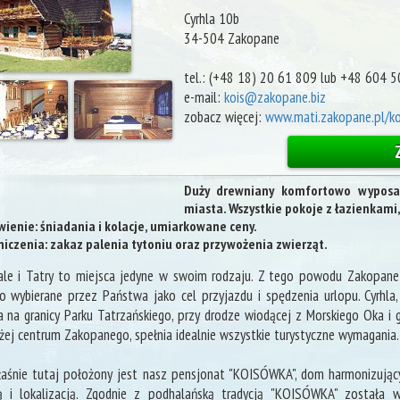
Cyrhla 10b
34-504
Zakopane
tel.:
(+48 18) 20 61 809 lub +48 604 
e-mail:
kois@zakopane.biz
zobacz więcej:
www.mati.zakopane.pl/k
Duży drewniany komfortowo wyposa
miasta. Wszystkie pokoje z łazienkami,
ienie: śniadania i kolacje, umiarkowane ceny.
iczenia: zakaz palenia tytoniu oraz przywożenia zwierząt.
le i Tatry to miejsca jedyne w swoim rodzaju. Z tego powodu Zakopane i
o wybierane przez Państwa jako cel przyjazdu i spędzenia urlopu. Cyrhla,
a na granicy Parku Tatrzańskiego, przy drodze wiodącej z Morskiego Oka i
ej centrum Zakopanego, spełnia idealnie wszystkie turystyczne wymagania.
aśnie tutaj położony jest nasz pensjonat "KOISÓWKA", dom harmonizujący
ą i lokalizacją. Zgodnie z podhalańską tradycją "KOISÓWKA" została