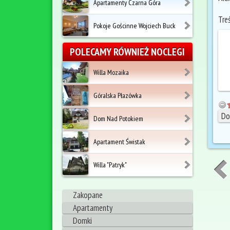
Apartamenty Czarna Góra
Tre
Pokoje Gościnne Wojciech Buck
POLECAMY RÓWNIEŻ NOCLEGI
Willa Mozaika
Góralska Płazówka
Dom Nad Potokiem
Apartament Świstak
Willa "Patryk"
Zakopane
Apartamenty
Domki