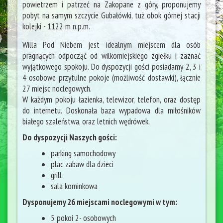
powietrzem i patrzeć na Zakopane z góry, proponujemy
pobyt na samym szczycie Gubałówki, tuż obok górnej stacji
kolejki - 1122 m n.p.m.
Willa Pod Niebem jest idealnym miejscem dla osób
pragnących odpocząć od wilkomiejskiego zgiełku i zaznać
wyjątkowego spokoju. Do dyspozycji gości posiadamy 2, 3 i
4 osobowe przytulne pokoje (możliwość dostawki), łącznie
27 miejsc noclegowych.
W każdym pokoju łazienka, telewizor, telefon, oraz dostęp
do internetu. Doskonała baza wypadowa dla miłośników
białego szaleństwa, oraz letnich wędrówek.
Do dyspozycji Naszych gości:
parking samochodowy
plac zabaw dla dzieci
grill
sala kominkowa
Dysponujemy 26 miejscami noclegowymi w tym:
5 pokoi 2- osobowych