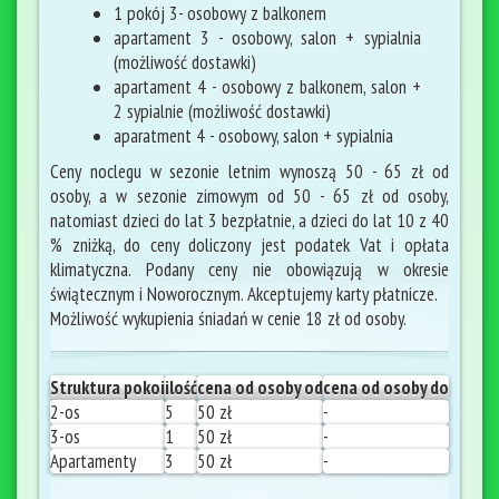
1 pokój 3- osobowy z balkonem
apartament 3 - osobowy, salon + sypialnia
(możliwość dostawki)
apartament 4 - osobowy z balkonem, salon +
2 sypialnie (możliwość dostawki)
aparatment 4 - osobowy, salon + sypialnia
Ceny noclegu w sezonie letnim wynoszą 50 - 65 zł od
osoby, a w sezonie zimowym od 50 - 65 zł od osoby,
natomiast dzieci do lat 3 bezpłatnie, a dzieci do lat 10 z 40
% zniżką, do ceny doliczony jest podatek Vat i opłata
klimatyczna. Podany ceny nie obowiązują w okresie
świątecznym i Noworocznym. Akceptujemy karty płatnicze.
Możliwość wykupienia śniadań w cenie 18 zł od osoby.
Struktura pokoi
ilość
cena od osoby od
cena od osoby do
2-os
5
50 zł
-
3-os
1
50 zł
-
Apartamenty
3
50 zł
-