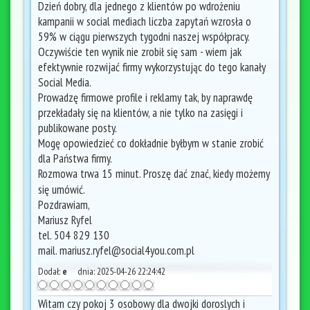
Dzień dobry, dla jednego z klientów po wdrożeniu
kampanii w social mediach liczba zapytań wzrosła o
59% w ciągu pierwszych tygodni naszej współpracy.
Oczywiście ten wynik nie zrobił się sam - wiem jak
efektywnie rozwijać firmy wykorzystując do tego kanały
Social Media.
Prowadzę firmowe profile i reklamy tak, by naprawdę
przekładały się na klientów, a nie tylko na zasięgi i
publikowane posty.
Mogę opowiedzieć co dokładnie byłbym w stanie zrobić
dla Państwa firmy.
Rozmowa trwa 15 minut. Proszę dać znać, kiedy możemy
się umówić.
Pozdrawiam,
Mariusz Ryfel
tel. 504 829 130
mail. mariusz.ryfel@social4you.com.pl
Dodał:
e
dnia:
2025-04-26 22:24:42
Witam czy pokoj 3 osobowy dla dwojki doroslych i