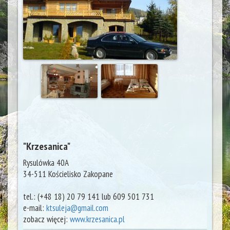
"Krzesanica"
Rysulówka 40A
34-511 Kościelisko
Zakopane
tel.:
(+48 18) 20 79 141 lub 609 501 731
e-mail:
ktsuleja@gmail.com
zobacz więcej:
www.krzesanica.pl