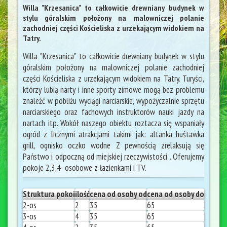
Willa "Krzesanica" to całkowicie drewniany budynek w
stylu góralskim położony na malowniczej polanie
zachodniej części Kościeliska z urzekającym widokiem na
Tatry.
Willa "Krzesanica" to całkowicie drewniany budynek w stylu
góralskim położony na malowniczej polanie zachodniej
części Kościeliska z urzekającym widokiem na Tatry. Turyści,
którzy lubią narty i inne sporty zimowe mogą bez problemu
znaleźć w pobliżu wyciągi narciarskie, wypożyczalnie sprzętu
narciarskiego oraz fachowych instruktorów nauki jazdy na
nartach itp. Wokół naszego obiektu roztacza się wspaniały
ogród z licznymi atrakcjami takimi jak: altanka huśtawka
grill, ognisko oczko wodne Z pewnością zrelaksują się
Państwo i odpoczną od miejskiej rzeczywistości . Oferujemy
pokoje 2,3,4- osobowe z łazienkami i TV.
Struktura pokoi
ilość
cena od osoby od
cena od osoby do
2-os
2
35
65
3-os
4
35
65