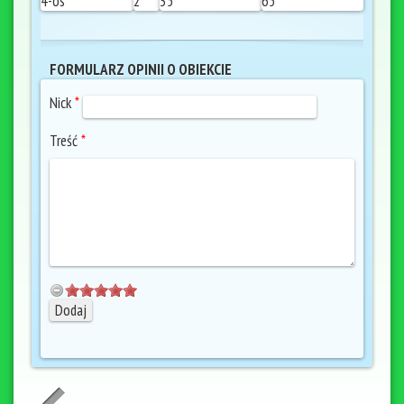
4-os
2
35
65
FORMULARZ OPINII O OBIEKCIE
Nick
*
Treść
*