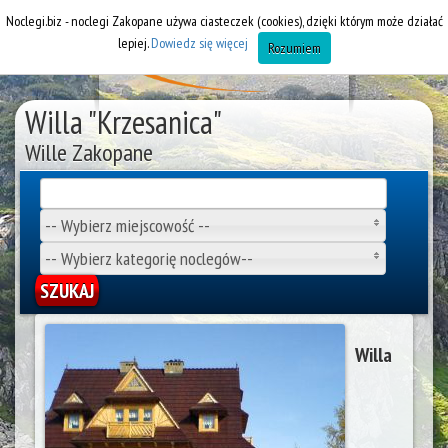
Noclegi.biz - noclegi Zakopane używa ciasteczek (cookies), dzięki którym może działać
lepiej.
Dowiedz się więcej
Rozumiem
Willa "Krzesanica"
Wille Zakopane
-- Wybierz miejscowość --
-- Wybierz kategorię noclegów--
Willa