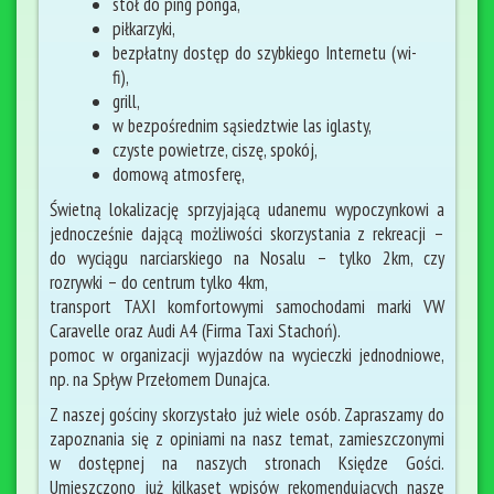
stół do ping ponga,
piłkarzyki,
bezpłatny dostęp do szybkiego Internetu (wi-
fi),
grill,
w bezpośrednim sąsiedztwie las iglasty,
czyste powietrze, ciszę, spokój,
domową atmosferę,
Świetną lokalizację sprzyjającą udanemu wypoczynkowi a
jednocześnie dającą możliwości skorzystania z rekreacji –
do wyciągu narciarskiego na Nosalu – tylko 2km, czy
rozrywki – do centrum tylko 4km,
transport TAXI komfortowymi samochodami marki VW
Caravelle oraz Audi A4 (Firma Taxi Stachoń).
pomoc w organizacji wyjazdów na wycieczki jednodniowe,
np. na Spływ Przełomem Dunajca.
Z naszej gościny skorzystało już wiele osób. Zapraszamy do
zapoznania się z opiniami na nasz temat, zamieszczonymi
w dostępnej na naszych stronach Księdze Gości.
Umieszczono już kilkaset wpisów rekomendujących nasze