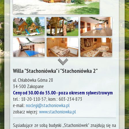
Willa "Stachoniówka" i "Stachoniówka 2"
ul. Chłabówka Górna 28
34-500
Zakopane
Ceny od 30.00 do 55.00 - poza okresem sylwestrowym
tel.:
18-20-110-57; kom.: 603-234-873
e-mail:
noclegi@stachoniowka.pl
zobacz więcej:
www.stachoniowka.pl
Sąsiadujące ze sobą budynki „Stachoniówek” znajdują się na