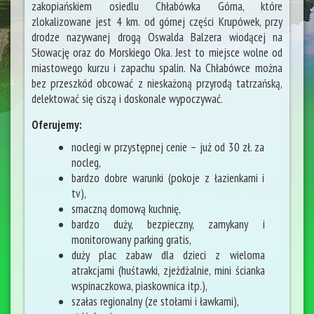
zakopiańskiem osiedlu Chłabówka Górna, które
zlokalizowane jest 4 km. od górnej części Krupówek, przy
drodze nazywanej drogą Oswalda Balzera wiodącej na
Słowację oraz do Morskiego Oka. Jest to miejsce wolne od
miastowego kurzu i zapachu spalin. Na Chłabówce można
bez przeszkód obcować z nieskażoną przyrodą tatrzańską,
delektować się ciszą i doskonale wypoczywać.
Oferujemy:
noclegi w przystępnej cenie – już od 30 zł. za
nocleg,
bardzo dobre warunki (pokoje z łazienkami i
tv),
smaczną domową kuchnię,
bardzo duży, bezpieczny, zamykany i
monitorowany parking gratis,
duży plac zabaw dla dzieci z wieloma
atrakcjami (huśtawki, zjeżdżalnie, mini ścianka
wspinaczkowa, piaskownica itp.),
szałas regionalny (ze stołami i ławkami),