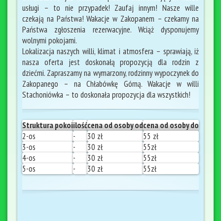
usługi – to nie przypadek! Zaufaj innym! Nasze wille
czekają na Państwa! Wakacje w Zakopanem – czekamy na
Państwa zgłoszenia rezerwacyjne. Wciąż dysponujemy
wolnymi pokojami.
Lokalizacja naszych willi, klimat i atmosfera – sprawiają, iż
nasza oferta jest doskonałą propozycją dla rodzin z
dziećmi. Zapraszamy na wymarzony, rodzinny wypoczynek do
Zakopanego – na Chłabówkę Górną. Wakacje w willi
Stachoniówka – to doskonała propozycja dla wszystkich!
Struktura pokoi
ilość
cena od osoby od
cena od osoby do
2-os
-
30 zł
55 zł
3-os
-
30 zł
55zł
4-os
-
30 zł
55zł
5-os
-
30 zł
55zł