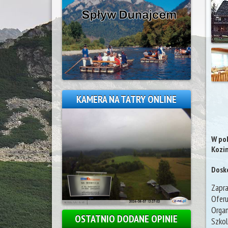
KAMERA NA TATRY ONLINE
W pob
Kozin
Dosko
Zapra
Oferu
Organ
OSTATNIO DODANE OPINIE
Szkol