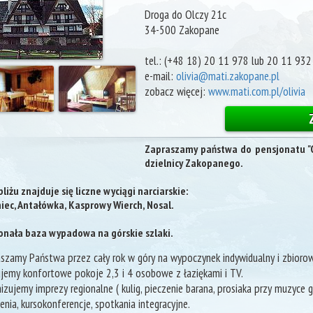
Droga do Olczy 21c
34-500
Zakopane
tel.:
(+48 18) 20 11 978 lub 20 11 932
e-mail:
olivia@mati.zakopane.pl
zobacz więcej:
www.mati.com.pl/olivia
Zapraszamy państwa do pensjonatu "Ol
dzielnicy Zakopanego.
liżu znajduje się liczne wyciągi narciarskie:
iec, Antałówka, Kasprowy Wierch, Nosal.
nała baza wypadowa na górskie szlaki.
szamy Państwa przez cały rok w góry na wypoczynek indywidualny i zbiorow
jemy konfortowe pokoje 2,3 i 4 osobowe z łaziękami i TV.
izujemy imprezy regionalne ( kulig, pieczenie barana, prosiaka przy muzyce gó
enia, kursokonferencje, spotkania integracyjne.