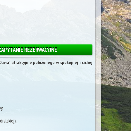
ZAPYTANIE REZERWACYJNE
ivia" atrakcyjnie położonego w spokojnej i cichej
y.
ralskiej).