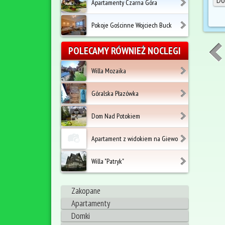
Apartamenty Czarna Góra
Pokoje Gościnne Wojciech Buck
POLECAMY RÓWNIEŻ NOCLEGI
Willa Mozaika
Góralska Płazówka
Dom Nad Potokiem
Apartament z widokiem na Giewo
Willa "Patryk"
Zakopane
Apartamenty
Domki