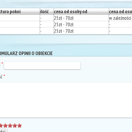
ktura pokoi
ilość
cena od osoby od
cena od oso
-
25zł - 70zł
w zależności 
-
25zł - 70zł
-
-
25zł - 70zł
-
MULARZ OPINII O OBIEKCIE
k
*
ść
*