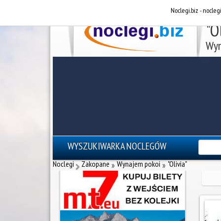
Noclegi.biz - nocleg
"O
Wyn
WYSZUKIWARKA NOCLEGÓW
reklama - noclegi Zakopane
Noclegi
Zakopane
Wynajem pokoi
"Olivia"
»
»