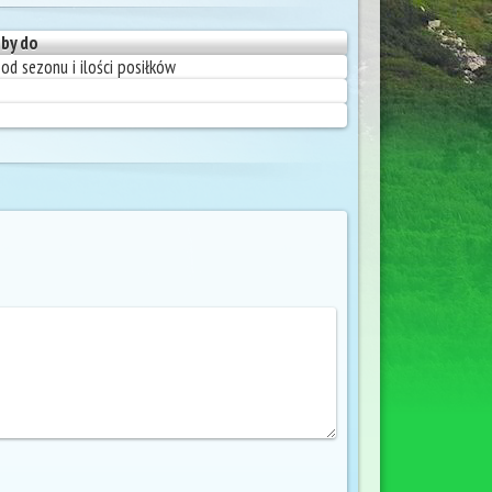
by do
od sezonu i ilości posiłków