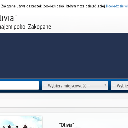
DOD
i Zakopane używa ciasteczek (cookies), dzięki którym może działać lepiej.
Dowiedz się wi
livia"
ajem pokoi Zakopane
-- Wybierz miejscowość --
-- Wybie
"Olivia"