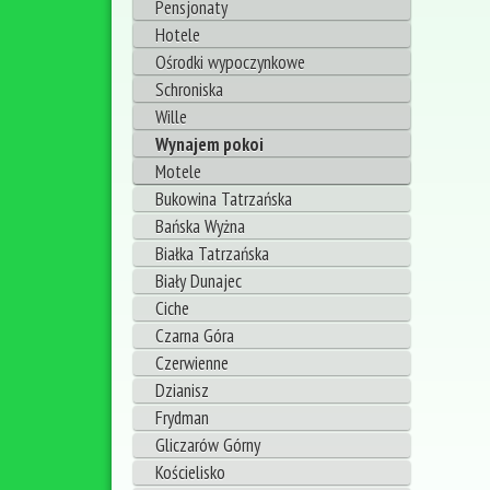
Pensjonaty
Hotele
Ośrodki wypoczynkowe
Schroniska
Wille
Wynajem pokoi
Motele
Bukowina Tatrzańska
Bańska Wyżna
Białka Tatrzańska
Biały Dunajec
Ciche
Czarna Góra
Czerwienne
Dzianisz
Frydman
Gliczarów Górny
Kościelisko