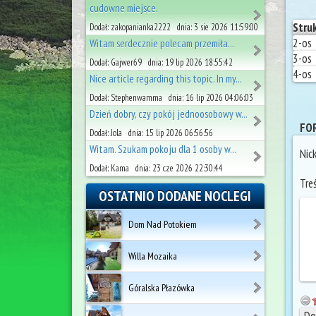
cudowne miejsce.
Stru
Dodał: zakopanianka2222 dnia: 3 sie 2026 11:59:00
2-os
Witam serdecznie polecam przemiła...
3-os
Dodał: Gajwer69 dnia: 19 lip 2026 18:55:42
4-os
Nice article regarding this topic. In my...
Dodał: Stephenwamma dnia: 16 lip 2026 04:06:03
Dzień dobry, czy pokój jednoosobowy w...
FOR
Dodał: Jola dnia: 15 lip 2026 06:56:56
Witam. Szukam pokoju dla 1 osoby w...
Nic
Dodał: Kama dnia: 23 cze 2026 22:30:44
Tre
OSTATNIO DODANE NOCLEGI
Dom Nad Potokiem
Willa Mozaika
Góralska Płazówka