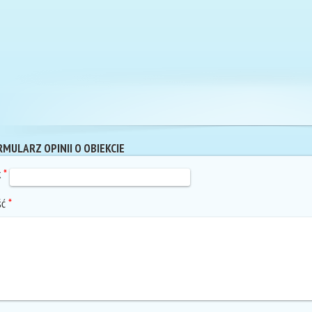
MULARZ OPINII O OBIEKCIE
k
*
ść
*