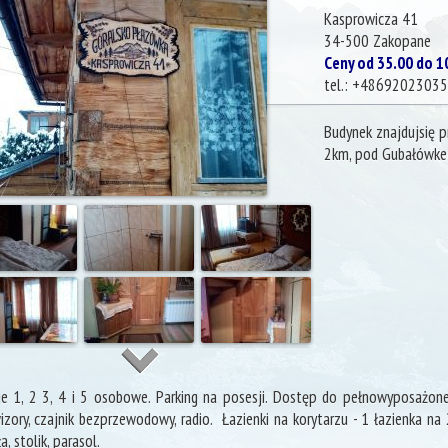
Kasprowicza 41
34-500
Zakopane
Ceny od 35.00 do 1
tel.:
+48692023035
Budynek znajdujsię p
2km, pod Gubałówke
e 1, 2 3, 4 i 5 osobowe. Parking na posesji. Dostęp do pełnowyposażonej
izory, czajnik bezprzewodowy, radio. Łazienki na korytarzu - 1 łazienka na
a, stolik, parasol.