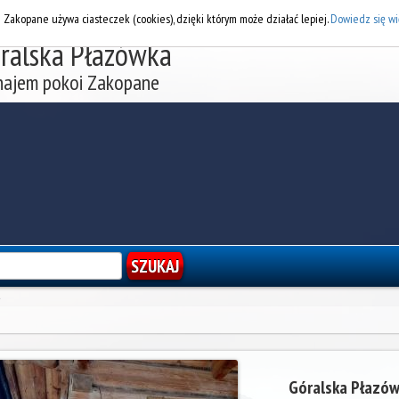
DOD
i Zakopane używa ciasteczek (cookies), dzięki którym może działać lepiej.
Dowiedz się wi
ralska Płazówka
ajem pokoi Zakopane
a
Góralska Płazó