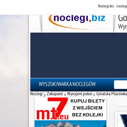
Noclegi.biz - nocleg
Gó
Wyn
WYSZUKIWARKA NOCLEGÓW
reklama - noclegi Zakopane
Noclegi
Zakopane
Wynajem pokoi
Góralska Płazówk
»
»