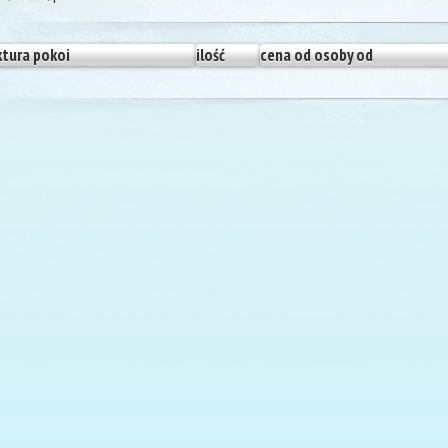
ktura pokoi
ilość
cena od osoby od