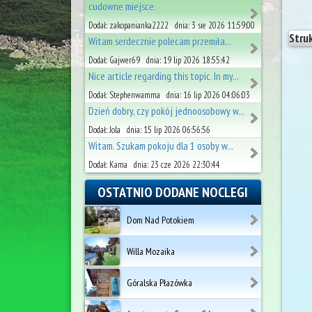
cudowne miejsce.
Dodał: zakopanianka2222 dnia: 3 sie 2026 11:59:00
Stru
Witam serdecznie polecam przemiła...
Dodał: Gajwer69 dnia: 19 lip 2026 18:55:42
Nice article regarding this topic. In my...
Dodał: Stephenwamma dnia: 16 lip 2026 04:06:03
Dzień dobry, czy pokój jednoosobowy w...
Dodał: Jola dnia: 15 lip 2026 06:56:56
Witam. Szukam pokoju dla 1 osoby w...
Dodał: Kama dnia: 23 cze 2026 22:30:44
OSTATNIO DODANE NOCLEGI
Dom Nad Potokiem
Willa Mozaika
Góralska Płazówka