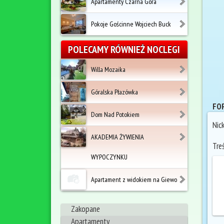
Apartamenty Czarna Góra
Pokoje Gościnne Wojciech Buck
POLECAMY RÓWNIEŻ NOCLEGI
Willa Mozaika
Góralska Płazówka
FOR
Dom Nad Potokiem
Nic
AKADEMIA ŻYWIENIA
Tre
WYPOCZYNKU
Apartament z widokiem na Giewo
Zakopane
Apartamenty