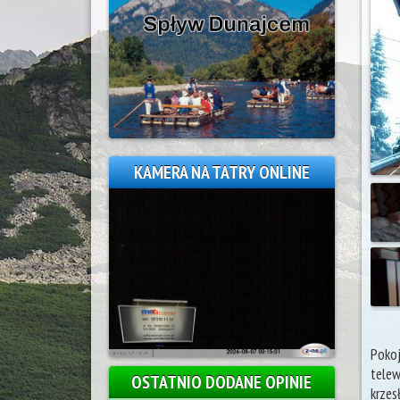
KAMERA NA TATRY ONLINE
Pokoj
telew
OSTATNIO DODANE OPINIE
krzesł