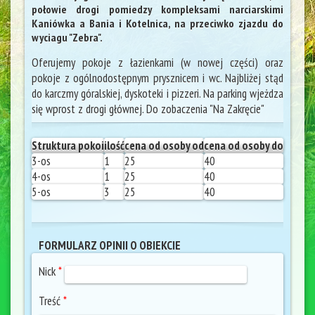
połowie drogi pomiedzy kompleksami narciarskimi
Kaniówka a Bania i Kotelnica, na przeciwko zjazdu do
wyciagu "Zebra".
Oferujemy pokoje z łazienkami (w nowej części) oraz
pokoje z ogólnodostępnym prysznicem i wc. Najbliżej stąd
do karczmy góralskiej, dyskoteki i pizzeri. Na parking wjeżdza
się wprost z drogi głównej. Do zobaczenia "Na Zakręcie"
Struktura pokoi
ilość
cena od osoby od
cena od osoby do
3-os
1
25
40
4-os
1
25
40
5-os
3
25
40
FORMULARZ OPINII O OBIEKCIE
Nick
*
Treść
*