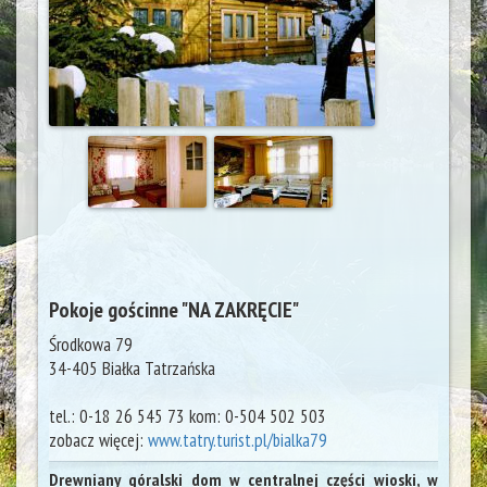
Pokoje gościnne "NA ZAKRĘCIE"
Środkowa 79
34-405
Białka Tatrzańska
tel.:
0-18 26 545 73 kom: 0-504 502 503
zobacz więcej:
www.tatry.turist.pl/bialka79
Drewniany góralski dom w centralnej części wioski, w