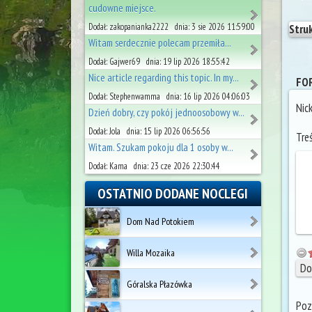
cudowne miejsce.
Dodał: zakopanianka2222 dnia: 3 sie 2026 11:59:00
Stru
Witam serdecznie polecam przemiła...
Dodał: Gajwer69 dnia: 19 lip 2026 18:55:42
Nice article regarding this topic. In my...
FOR
Dodał: Stephenwamma dnia: 16 lip 2026 04:06:03
Nic
Dzień dobry, czy pokój jednoosobowy w...
Dodał: Jola dnia: 15 lip 2026 06:56:56
Tre
Witam. Szukam pokoju dla 1 osoby w...
Dodał: Kama dnia: 23 cze 2026 22:30:44
OSTATNIO DODANE NOCLEGI
Dom Nad Potokiem
Willa Mozaika
Góralska Płazówka
Poz