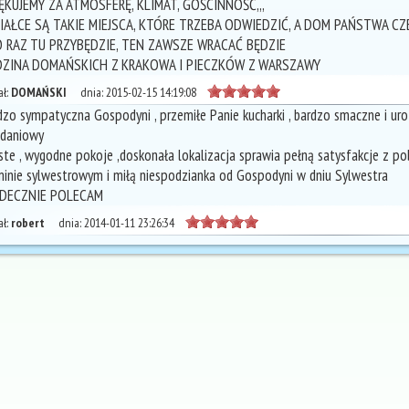
ĘKUJEMY ZA ATMOSFERĘ, KLIMAT, GOŚCINNOŚĆ,,,
IAŁCE SĄ TAKIE MIEJSCA, KTÓRE TRZEBA ODWIEDZIĆ, A DOM PAŃSTWA C
 RAZ TU PRZYBĘDZIE, TEN ZAWSZE WRACAĆ BĘDZIE
ZINA DOMAŃSKICH Z KRAKOWA I PIECZKÓW Z WARSZAWY
ł:
DOMAŃSKI
dnia:
2015-02-15 14:19:08
dzo sympatyczna Gospodyni , przemiłe Panie kucharki , bardzo smaczne i ur
adaniowy
ste , wygodne pokoje ,doskonała lokalizacja sprawia pełną satysfakcje z 
minie sylwestrowym i miłą niespodzianka od Gospodyni w dniu Sylwestra
DECZNIE POLECAM
ł:
robert
dnia:
2014-01-11 23:26:34