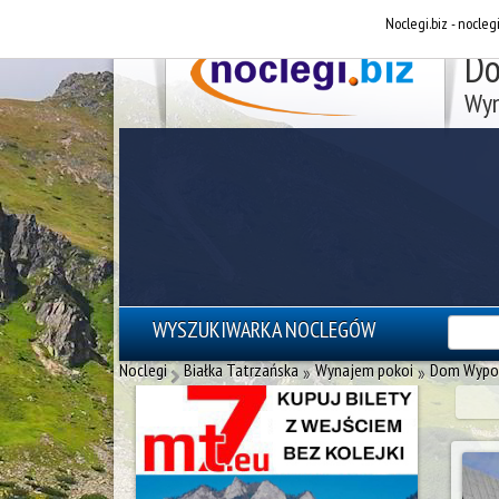
Noclegi.biz - nocleg
Do
Wyn
WYSZUKIWARKA NOCLEGÓW
reklama - noclegi Zakopane
Noclegi
Białka Tatrzańska
Wynajem pokoi
Dom Wypoc
»
»