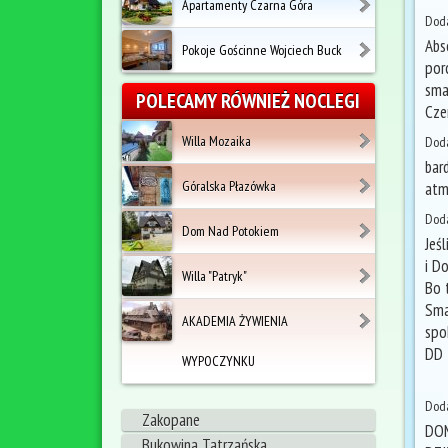
Apartamenty Czarna Góra
Doda
Abs
Pokoje Gościnne Wojciech Buck
por
sma
POLECAMY RÓWNIEŻ NOCLEGI
Cze
Willa Mozaika
Doda
bar
Góralska Płazówka
atm
Doda
Dom Nad Potokiem
Jeśl
i D
Willa "Patryk"
Bo 
Sma
AKADEMIA ŻYWIENIA
spo
DD
WYPOCZYNKU
Doda
Zakopane
DOM
Bukowina Tatrzańska