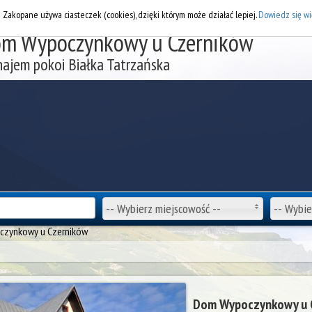
DOD
i Zakopane używa ciasteczek (cookies), dzięki którym może działać lepiej.
Dowiedz się wi
m Wypoczynkowy u Czerników
ajem pokoi Białka Tatrzańska
-- Wybierz miejscowość --
-- Wybie
zynkowy u Czerników
Dom Wypoczynkowy u 