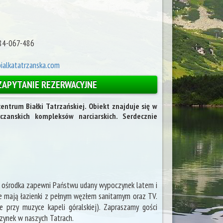
784-067-486
bialkatatrzanska.com
ZAPYTANIE REZERWACYJNE
ntrum Białki Tatrzańskiej. Obiekt znajduje się w
łczanskich kompleksów narciarskich. Serdecznie
go ośrodka zapewni Państwu udany wypoczynek latem i
 mają łazienki z pełnym węzłem sanitarnym oraz TV.
e przy muzyce kapeli góralskiej). Zapraszamy gości
czynek w naszych Tatrach.