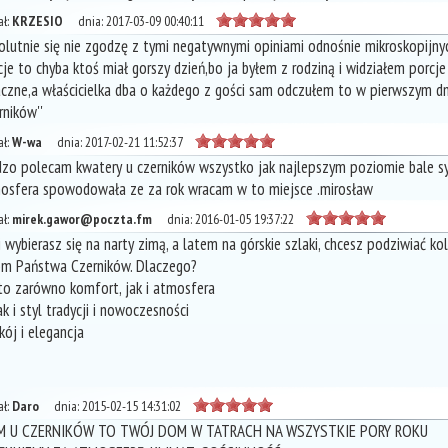
ł:
KRZESIO
dnia:
2017-03-09 00:40:11
olutnie się nie zgodzę z tymi negatywnymi opiniami odnośnie mikroskopijnyc
cje to chyba ktoś miał gorszy dzień,bo ja byłem z rodziną i widziałem porcj
czne,a właścicielka dba o każdego z gości sam odczułem to w pierwszym d
rników''
ł:
W-wa
dnia:
2017-02-21 11:52:37
dzo polecam kwatery u czerników wszystko jak najlepszym poziomie bale sy
osfera spowodowała ze za rok wracam w to miejsce .mirosław
ł:
mirek.gawor@poczta.fm
dnia:
2016-01-05 19:37:22
i wybierasz się na narty zimą, a latem na górskie szlaki, chcesz podziwiać ko
om Państwa Czerników. Dlaczego?
to zarówno komfort, jak i atmosfera
k i styl tradycji i nowoczesności
kój i elegancja
ł:
Daro
dnia:
2015-02-15 14:31:02
 U CZERNIKÓW TO TWÓJ DOM W TATRACH NA WSZYSTKIE PORY ROKU