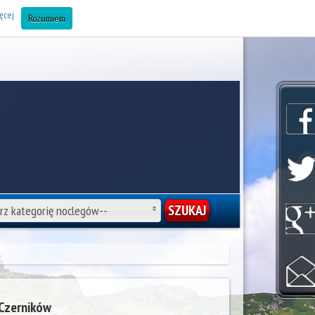
AJ OBIEKT DO BAZY (Noclegi Zakopane) »
ęcej
Rozumiem
rz kategorię noclegów--
Czerników