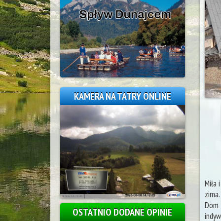
KAMERA NA TATRY ONLINE
Miła 
zima.
Dom n
OSTATNIO DODANE OPINIE
indyw