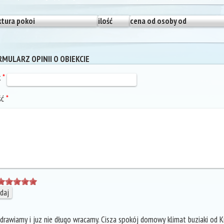
ktura pokoi
ilość
cena od osoby od
MULARZ OPINII O OBIEKCIE
k
*
ść
*
drawiamy i juz nie długo wracamy. Cisza spokój domowy klimat buziaki od Kr