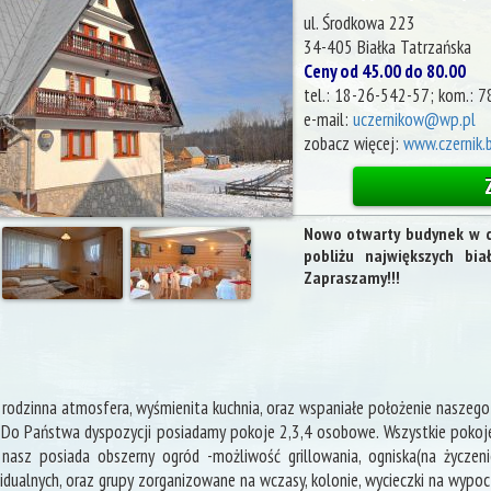
ul. Środkowa 223
34-405
Białka Tatrzańska
Ceny od 45.00 do 80.00
tel.:
18-26-542-57; kom.: 
e-mail:
uczernikow@wp.pl
zobacz więcej:
www.czernik.
Nowo otwarty budynek w ce
pobliżu największych bia
Zapraszamy!!!
i rodzinna atmosfera, wyśmienita kuchnia, oraz wspaniałe położenie nasze
 Do Państwa dyspozycji posiadamy pokoje 2,3,4 osobowe. Wszystkie pokoje
asz posiada obszerny ogród -możliwość grillowania, ogniska(na życzeni
idualnych, oraz grupy zorganizowane na wczasy, kolonie, wycieczki na wypo