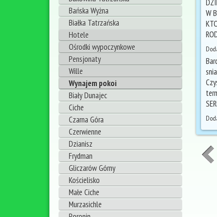
DZI
Bańska Wyżna
W B
Białka Tatrzańska
KTO
ROD
Hotele
Ośrodki wypoczynkowe
Doda
Pensjonaty
Bar
Wille
sni
Czy
Wynajem pokoi
ter
Biały Dunajec
SER
Ciche
Doda
Czarna Góra
Czerwienne
Dzianisz
Frydman
Gliczarów Górny
Kościelisko
Małe Ciche
Murzasichle
Poronin