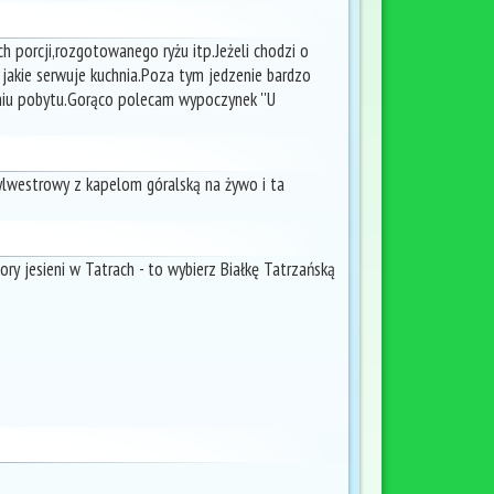
h porcji,rozgotowanego ryżu itp.Jeżeli chodzi o
e jakie serwuje kuchnia.Poza tym jedzenie bardzo
niu pobytu.Gorąco polecam wypoczynek ''U
lwestrowy z kapelom góralską na żywo i ta
lory jesieni w Tatrach - to wybierz Białkę Tatrzańską