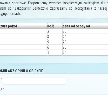
powania sportowe. Dysponujemy własnym bezpiecznym parkingiem dl
dem do "Zakopianki". Serdecznie zapraszamy do skorzystania z naszej
cyjnych cenach.
ktura pokoi
ilość
cena od osoby od
3
20
8
20
9
20
6
20
1
20
MULARZ OPINII O OBIEKCIE
k
*
ść
*