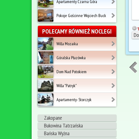
Apartamenty Czarna Góra
Pokoje Gościnne Wojciech Buck
POLECAMY RÓWNIEŻ NOCLEGI
Willa Mozaika
Góralska Płazówka
Dom Nad Potokiem
Willa "Patryk"
Apartamenty- Storczyk
Zakopane
Bukowina Tatrzańska
Bańska Wyżna