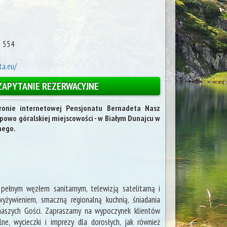
8 554
a.eu/
ZAPYTANIE REZERWACYJNE
ronie internetowej Pensjonatu Bernadeta Nasz
ypowo góralskiej miejscowości - w Białym Dunajcu w
nego.
łnym węzłem sanitarnym, telewizją satelitarną i
żywieniem, smaczną regionalną kuchnią, śniadania
naszych Gości. Zapraszamy na wypoczynek klientów
lne, wycieczki i imprezy dla dorosłych, jak również