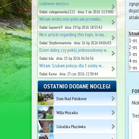
zgru
cudowne miejsce.
dojaz
Dodał: zakopanianka2222 dnia: 3 sie 2026 11:59:00
atrak
Witam serdecznie polecam przemiła...
Dodał: Gajwer69 dnia: 19 lip 2026 18:55:42
Stru
Nice article regarding this topic. In my...
1-os
Dodał: Stephenwamma dnia: 16 lip 2026 04:06:03
2-os
Dzień dobry, czy pokój jednoosobowy w...
3-os
Dodał: Jola dnia: 15 lip 2026 06:56:56
4-os
Witam. Szukam pokoju dla 1 osoby w...
5-os
Dodał: Kama dnia: 23 cze 2026 22:30:44
OSTATNIO DODANE NOCLEGI
FOR
Dom Nad Potokiem
Nic
Willa Mozaika
Tre
Góralska Płazówka