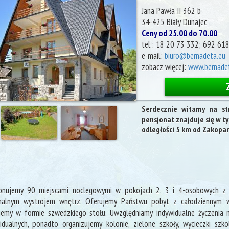
Jana Pawła II 362 b
34-425
Biały Dunajec
Ceny od 25.00 do 70.00
tel.:
18 20 73 332; 692 61
e-mail:
biuro@bernadeta.eu
zobacz więcej:
www.bernadet
Serdecznie witamy na st
pensjonat znajduje się w t
odległości 5 km od Zakopa
onujemy 90 miejscami noclegowymi w pokojach 2, 3 i 4-osobowych z pe
onalnym wystrojem wnętrz. Oferujemy Państwu pobyt z całodziennym wy
emy w formie szwedzkiego stołu. Uwzględniamy indywidualne życzenia 
idualnych, ponadto organizujemy kolonie, zielone szkoły, wycieczki szko