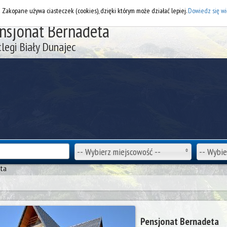
DOD
i Zakopane używa ciasteczek (cookies), dzięki którym może działać lepiej.
Dowiedz się wi
nsjonat Bernadeta
legi Biały Dunajec
-- Wybierz miejscowość --
-- Wybie
eta
Pensjonat Bernadeta