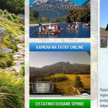
KAMERA NA TATRY ONLINE
Dysp
regi
podaj
OSTATNIO DODANE OPINIE
indyw