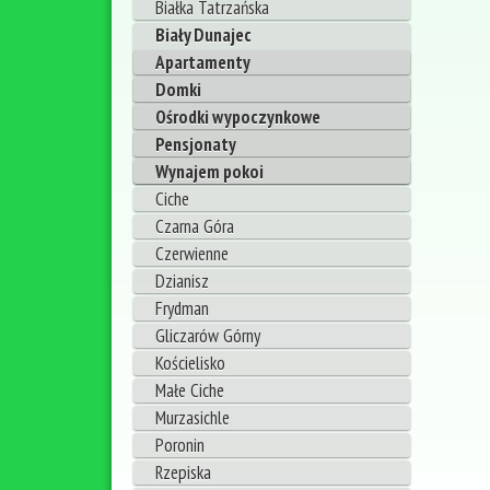
Białka Tatrzańska
Biały Dunajec
Apartamenty
Domki
Ośrodki wypoczynkowe
Pensjonaty
Wynajem pokoi
Ciche
Czarna Góra
Czerwienne
Dzianisz
Frydman
Gliczarów Górny
Kościelisko
Małe Ciche
Murzasichle
Poronin
Rzepiska