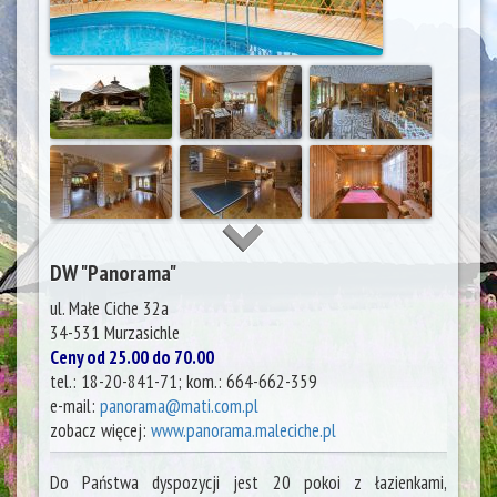
DW "Panorama"
ul. Małe Ciche 32a
34-531
Murzasichle
Ceny od 25.00 do 70.00
tel.:
18-20-841-71; kom.: 664-662-359
e-mail:
panorama@mati.com.pl
zobacz więcej:
www.panorama.maleciche.pl
Do Państwa dyspozycji jest 20 pokoi z łazienkami,