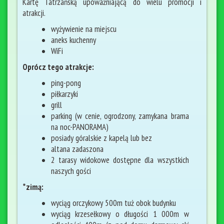
Kartę Tatrzańską upoważniającą do wielu promocji i
atrakcji.
wyżywienie na miejscu
aneks kuchenny
WiFi
Oprócz tego atrakcje:
ping-pong
piłkarzyki
grill
parking (w cenie, ogrodzony, zamykana brama
na noc-PANORAMA)
posiady góralskie z kapelą lub bez
altana zadaszona
2 tarasy widokowe dostępne dla wszystkich
naszych gości
*zimą:
wyciąg orczykowy 500m tuż obok budynku
wyciąg krzesełkowy o długości 1 000m w