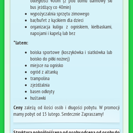
odległości 400m (z pod domu darmowy ski
bus jeżdżący co 40min)
wypożyczalnia sprzętu zimowego
bar/bufet z kącikiem dla dzieci
organizacja kuligu z ogniskiem, kiełbaskami,
napojami i kapelą lub bez
*latem:
boiska sportowe (koszykówka i siatkówka lub
boisko do piłki nożnej)
miejsce na ognisko
ogród z altanką
trampolina
zjeżdżalnia
basen odkryty
huśtawki
Ceny
zależą od ilości osób i długości pobytu. W promocji
mamy pobyt od 15 lutego. Serdecznie Zapraszamy!
Struktura pokoi
ilość
cena od osoby od
cena od osoby do