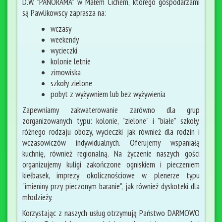
D.W. "PANORAMA" w Małem Cichem, którego gospodarzami
są Pawlikowscy zaprasza na:
wczasy
weekendy
wycieczki
kolonie letnie
zimowiska
szkoły zielone
pobyt z wyżywniem lub bez wyżywienia
Zapewniamy zakwaterowanie zarówno dla grup
zorganizowanych typu: kolonie, "zielone" i "białe" szkoły,
różnego rodzaju obozy, wycieczki jak również dla rodzin i
wczasowiczów indywidualnych. Oferujemy wspaniałą
kuchnię, również regionalną. Na życzenie naszych gości
organizujemy kuligi zakończone ogniskiem i pieczeniem
kiełbasek, imprezy okolicznościowe w plenerze typu
"imieniny przy pieczonym baranie", jak również dyskoteki dla
młodzieży.
Korzystając z naszych usług otrzymują Państwo DARMOWO