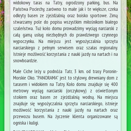
widokowy taras na Tatry, ogrodzony parking, bus. Na
Państwa Pociechy, zarówno to małe jak i te większe, czeka
odkryty basen ze zjeżdżalnią oraz boisko sportowe. Zimą
stwarzamy pole do popisu wszystkim miłośnikom białego
szaleństwa. Tuż koło domu prowadzimy wyciąg narciarski z
całą gamą usług niezbędnych do prawdziwego czynnego
wypoczynku. Na miejscu jest wypożyczalnia sprzętu
narciarskiego z pełnym serwisem oraz szałas regionalny.
Istnieje możliwość korzystania z nauki jazdy na nartach i na
snowboardzie.
Małe Ciche leży u podnóża Tatr, 3 km. od trasy Poronin-
Morskie Oko. "PANORAMA" jest to stylowy, drewniany dom z
tarasem i widokiem na Tatry. Koło domu znajduje się 400
metrowy wyciąg narciarski (orczykowy) z oświetlonym
stokiem oraz basen ze zjeżdżalnią wodną. Na miejscu
znajduje się wypożyczalnia sprzętu narciarskiego, istnieje
możliwość korzystania z nauki jazdy na nartach oraz
przewozu busem. Na życzenie klienta organizowane są
ogniska i kuligi.