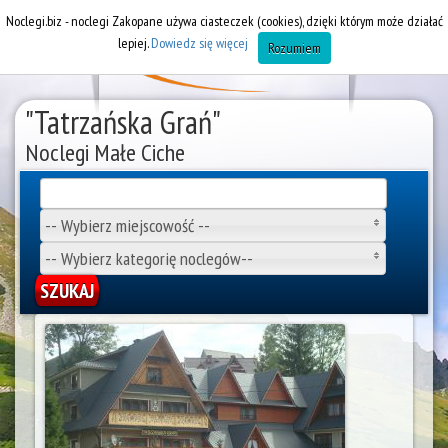
Noclegi.biz - noclegi Zakopane używa ciasteczek (cookies), dzięki którym może działać
lepiej.
Dowiedz się więcej
Rozumiem
"Tatrzańska Grań"
Noclegi Małe Ciche
-- Wybierz miejscowość --
-- Wybierz kategorię noclegów--