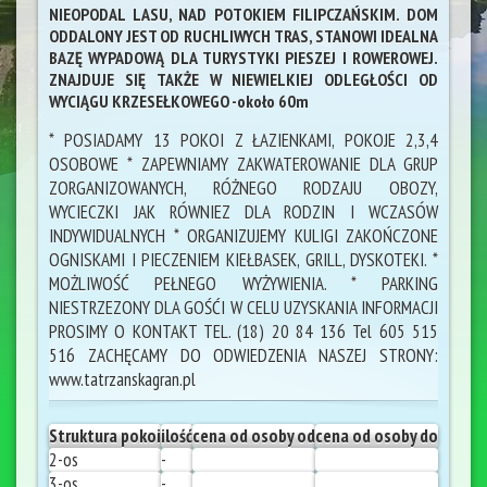
NIEOPODAL LASU, NAD POTOKIEM FILIPCZAŃSKIM. DOM
ODDALONY JEST OD RUCHLIWYCH TRAS, STANOWI IDEALNA
BAZĘ WYPADOWĄ DLA TURYSTYKI PIESZEJ I ROWEROWEJ.
ZNAJDUJE SIĘ TAKŻE W NIEWIELKIEJ ODLEGŁOŚCI OD
WYCIĄGU KRZESEŁKOWEGO -około 60m
* POSIADAMY 13 POKOI Z ŁAZIENKAMI, POKOJE 2,3,4
OSOBOWE * ZAPEWNIAMY ZAKWATEROWANIE DLA GRUP
ZORGANIZOWANYCH, RÓŻNEGO RODZAJU OBOZY,
WYCIECZKI JAK RÓWNIEZ DLA RODZIN I WCZASÓW
INDYWIDUALNYCH * ORGANIZUJEMY KULIGI ZAKOŃCZONE
OGNISKAMI I PIECZENIEM KIEŁBASEK, GRILL, DYSKOTEKI. *
MOŻLIWOŚĆ PEŁNEGO WYŻYWIENIA. * PARKING
NIESTRZEZONY DLA GOŚĆI W CELU UZYSKANIA INFORMACJI
PROSIMY O KONTAKT TEL. (18) 20 84 136 Tel 605 515
516 ZACHĘCAMY DO ODWIEDZENIA NASZEJ STRONY:
www.tatrzanskagran.pl
Struktura pokoi
ilość
cena od osoby od
cena od osoby do
2-os
-
3-os
-