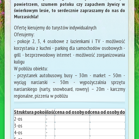
powietrzem, szumem potoku czy zapachem żywicy w
świerkowym lesie, to serdecznie zapraszamy do nas do
Murzasichla!
Ofertę kierujemy do turystów indywidualnych
Oferujemy:
- pokoje 2, 3, 4 osobowe z łazienkami i TV - możliwość
korzystania z kuchni - parking dla samochodów osobowych -
grill - bezprzewodowy internet - możliwość zorganizowania
kuligu
W pobliżu obiektu:
- przystanek autobusowy, busy – 30m - market – 50m -
wyciąg narciarski – 50m - wypożyczalnia sprzętu
narciarskiego (narty, snowboard, rowery) – 20m - karczmy
regionalne, pizzeria w pobliżu
Struktura pokoi
ilość
cena od osoby od
cena od osoby do
2-os
-
3-os
-
4-os
-