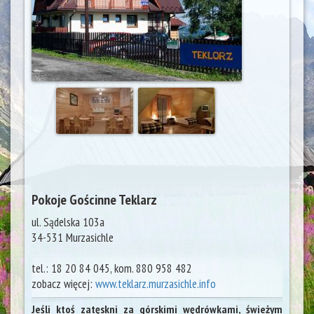
Pokoje Gościnne Teklarz
ul. Sądelska 103a
34-531
Murzasichle
tel.:
18 20 84 045, kom. 880 958 482
zobacz więcej:
www.teklarz.murzasichle.info
Jeśli ktoś zatęskni za górskimi wędrówkami, świeżym