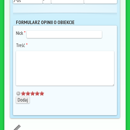
5-os
-
FORMULARZ OPINII O OBIEKCIE
Nick
*
Treść
*