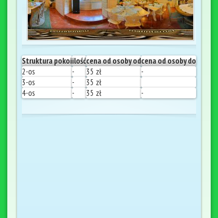
Struktura pokoi
ilość
cena od osoby od
cena od osoby do
2-os
-
35 zł
-
3-os
-
35 zł
4-os
-
35 zł
-