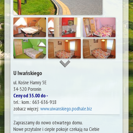
U Iwańskiego
ul. Kośne Hamry 5E
34-520
Poronin
Ceny od 35.00 do -
tel.:
kom.: 663-636-918
zobacz więcej:
www.uiwanskiego.podhale.biz
Zapraszamy do nowo otwartego domu.
Nowe przytulne i ciepłe pokoje czekają na Ciebie