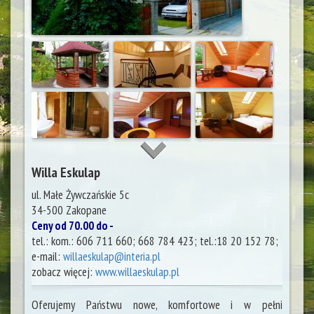
Willa Eskulap
ul. Małe Żywczańskie 5c
34-500
Zakopane
Ceny od 70.00 do -
tel.:
kom.: 606 711 660; 668 784 423; tel.:18 20 152 78;
e-mail:
willaeskulap@interia.pl
zobacz więcej:
www.willaeskulap.pl
Oferujemy Państwu nowe, komfortowe i w pełni