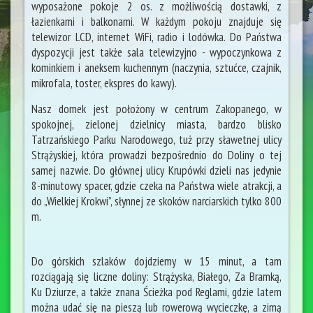
wyposażone pokoje 2 os. z możliwością dostawki, z
łazienkami i balkonami. W każdym pokoju znajduje się
telewizor LCD, internet WiFi, radio i lodówka. Do Państwa
dyspozycji jest także sala telewizyjno - wypoczynkowa z
kominkiem i aneksem kuchennym (naczynia, sztućce, czajnik,
mikrofala, toster, ekspres do kawy).
Nasz domek jest położony w centrum Zakopanego, w
spokojnej, zielonej dzielnicy miasta, bardzo blisko
Tatrzańskiego Parku Narodowego, tuż przy sławetnej ulicy
Strążyskiej, która prowadzi bezpośrednio do Doliny o tej
samej nazwie. Do głównej ulicy Krupówki dzieli nas jedynie
8-minutowy spacer, gdzie czeka na Państwa wiele atrakcji, a
do „Wielkiej Krokwi”, słynnej ze skoków narciarskich tylko 800
m.
Do górskich szlaków dojdziemy w 15 minut, a tam
rozciągają się liczne doliny: Strążyska, Białego, Za Bramką,
Ku Dziurze, a także znana Ścieżka pod Reglami, gdzie latem
można udać się na pieszą lub rowerową wycieczkę, a zimą