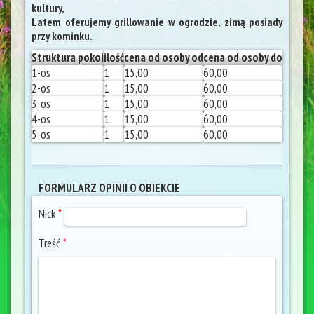
kultury,
Latem oferujemy grillowanie w ogrodzie, zimą posiady
przy kominku.
Struktura pokoi
ilość
cena od osoby od
cena od osoby do
1-os
1
15,00
60,00
2-os
1
15,00
60,00
3-os
1
15,00
60,00
4-os
1
15,00
60,00
5-os
1
15,00
60,00
FORMULARZ OPINII O OBIEKCIE
Nick
*
Treść
*