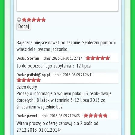
Bajeczne miejsce nawet po sezonie .Serdeczni pomocni
właściciele ,pyszne jedzonko.
Dodał:
Stefan
dnia:
2025-03-30 17:27:17
to do poprzedniego zapytania-5-12 lipca
Dodał:
psilski@op.pl
dnia:
2015-06-09 21:26:41
dzień dobry
Proszę o informacje o wolnym pokoju 3 osob- dwoje
dorosłych i 8 latek w terminie 5-12 lipca 2015 ze
śniadaniem względnie bez
Dodał:
pawel
dnia:
2015-06-09 21:26:03
Witam proszę o ofertę cenową dla 2 osób od
27.12.2013-01.01.2014r