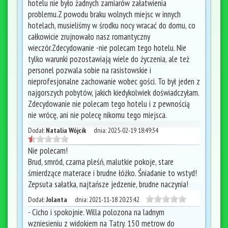
hotelu nie było żadnych zamiarów załatwienia
problemu.Z powodu braku wolnych miejsc w innych
hotelach, musieliśmy w środku nocy wracać do domu, co
całkowicie zrujnowało nasz romantyczny
wieczór.Zdecydowanie -nie polecam tego hotelu. Nie
tylko warunki pozostawiają wiele do życzenia, ale też
personel pozwala sobie na rasistowskie i
nieprofesjonalne zachowanie wobec gości. To był jeden z
najgorszych pobytów, jakich kiedykolwiek doświadczyłam.
Zdecydowanie nie polecam tego hotelu i z pewnością
nie wrócę, ani nie polecę nikomu tego miejsca.
Dodał:
Natalia Wójcik
dnia:
2025-02-19 18:49:34
Nie polecam!
Brud, smród, czarna pleśń, malutkie pokoje, stare
śmierdzące materace i brudne łóżko. Śniadanie to wstyd!
Zepsuta sałatka, najtańsze jedzenie, brudne naczynia!
Dodał:
Jolanta
dnia:
2021-11-18 20:23:42
- Cicho i spokojnie. Willa polozona na ladnym
wzniesieniu z widokiem na Tatry. 150 metrow do