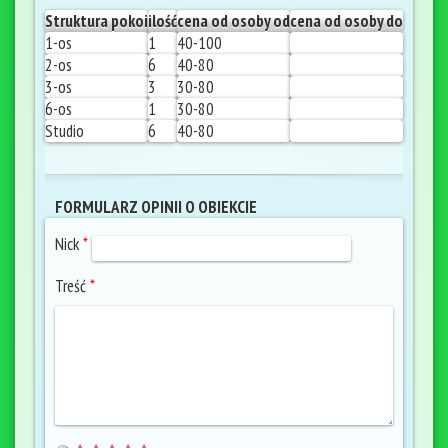
Struktura pokoi
ilość
cena od osoby od
cena od osoby do
1-os
1
40-100
2-os
6
40-80
3-os
3
30-80
6-os
1
30-80
Studio
6
40-80
FORMULARZ OPINII O OBIEKCIE
Nick
*
Treść
*