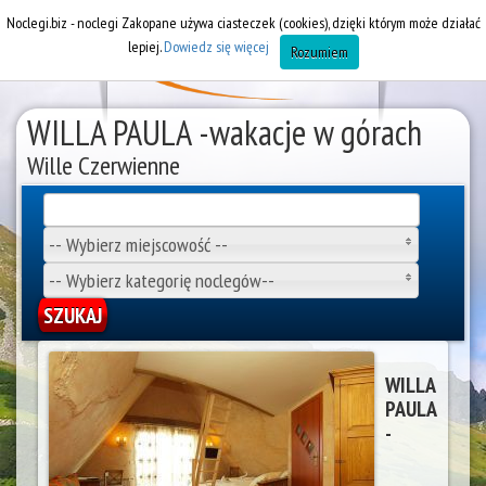
Noclegi.biz - noclegi Zakopane używa ciasteczek (cookies), dzięki którym może działać
lepiej.
Dowiedz się więcej
Rozumiem
WILLA PAULA -wakacje w górach
Wille Czerwienne
-- Wybierz miejscowość --
-- Wybierz kategorię noclegów--
WILLA
PAULA
-