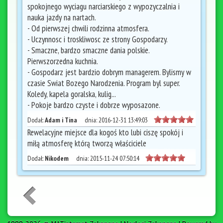
spokojnego wyciagu narciarskiego z wypozyczalnia i
nauka jazdy na nartach.
- Od pierwszej chwili rodzinna atmosfera.
- Uczynnosc i troskliwosc ze strony Gospodarzy.
- Smaczne, bardzo smaczne dania polskie.
Pierwszorzedna kuchnia.
- Gospodarz jest bardzio dobrym managerem. Bylismy w
czasie Swiat Bozego Narodzenia. Program byl super.
Koledy, kapela goralska, kulig...
- Pokoje bardzo czyste i dobrze wyposazone.
Dodał:
Adam i Tina
dnia:
2016-12-31 13:49:03
Rewelacyjne miejsce dla kogoś kto lubi ciszę spokój i
miłą atmosferę którą tworzą właściciele
Dodał:
Nikodem
dnia:
2015-11-24 07:50:14