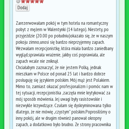
Zarezerwowałam pokój w tym hotelu na romantyczny
pobyt z mężem w Walentynki (14 lutego). Niestety, po
przyjeździe (20.00 po południu)okazało się, że w naszym
pokoju zimno,unosi się bardzo nieprzyjemny zapach.
Wezwałam recepcjonistkę, która miała bardzo zaniedbany
wygląd,sprawiała wrażenie, jakby coś poprawiała, ale
zapach wcale nie zniknął.
Chciałabym zaznaczyć, że nie jestem Polką, jednak
mieszkam w Polsce od ponad 25 lat i bardzo dobrze
posługuję się językiem polskim. Mój mąż jest Polakiem.
Mimo to, zamiast okazać profesjonalizm i pomóc nam w
tej sytuacji, recepcjonistka ,zaczęła mnie krytykować za
mój sposób mówienia. Jej uwagi były rasistowskie i
niezwykle krzywdzące. Czułam się dyskryminowana tylko
dlatego, że nie mówię „czystym” polskim.Poprosiliśmy o
inny pokój, ale w drugim również panował okropny
zapach, a dodatkowo było brudno. Ze strony pracownika