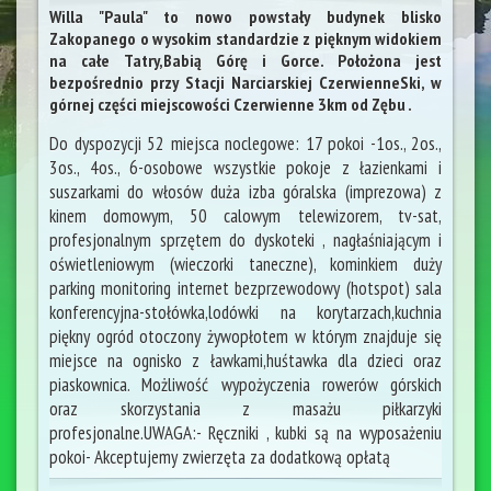
Willa "Paula" to nowo powstały budynek blisko
Zakopanego o wysokim standardzie z pięknym widokiem
na całe Tatry,Babią Górę i Gorce. Położona jest
bezpośrednio przy Stacji Narciarskiej CzerwienneSki, w
górnej części miejscowości Czerwienne 3km od Zębu .
Do dyspozycji 52 miejsca noclegowe: 17 pokoi -1os., 2os.,
3os., 4os., 6-osobowe wszystkie pokoje z łazienkami i
suszarkami do włosów duża izba góralska (imprezowa) z
kinem domowym, 50 calowym telewizorem, tv-sat,
profesjonalnym sprzętem do dyskoteki , nagłaśniającym i
oświetleniowym (wieczorki taneczne), kominkiem duży
parking monitoring internet bezprzewodowy (hotspot) sala
konferencyjna-stołówka,lodówki na korytarzach,kuchnia
piękny ogród otoczony żywopłotem w którym znajduje się
miejsce na ognisko z ławkami,huśtawka dla dzieci oraz
piaskownica. Możliwość wypożyczenia rowerów górskich
oraz skorzystania z masażu piłkarzyki
profesjonalne.UWAGA:- Ręczniki , kubki są na wyposażeniu
pokoi- Akceptujemy zwierzęta za dodatkową opłatą