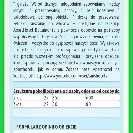
* garaże. Wśród licznych udogodnień zapewniamy między
innymi: * przechowalnię bagaży, * sejf hotelowy, *
całodobową ochronę obiektu, * deskę do prasowania,
żelazko, suszarkę do włosów – dostępne na recepcji.
ApartHotel Bellamonte z pewnością odpowie na potrzeby
współczesnych turystów. Sauna, jacuzzi, siłownia, sala do
ćwiczeń – wszystko do dyspozycji naszych gości. Wyjątkową
atmosferę naszego obiektu zapewniają nie tylko wnętrza,
ale przede wszystkim profesjonalna i przyjazna obsługa,
która sprawi, że poczują się Państwo w naszym rodzinnym
aparthotelu jak w domu. Zobacz nasz Aparthotel na
Youtube.pl! http://www.youtube.com/user/larishotels
Struktura pokoi
ilość
cena od osoby od
cena od osoby do
2-os
27
350
600
3-os
27
80
80
FORMULARZ OPINII O OBIEKCIE