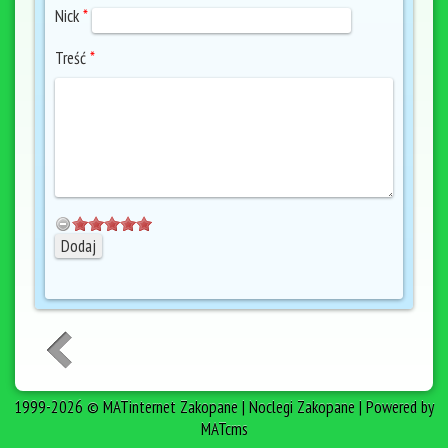
Nick
*
Treść
*
1999-2026 © MATinternet Zakopane | Noclegi Zakopane | Powered by
MATcms