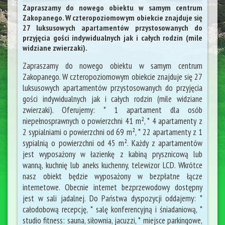
Zapraszamy do nowego obiektu w samym centrum
Zakopanego. W czteropoziomowym obiekcie znajduje się
27 luksusowych apartamentów przystosowanych do
przyjęcia gości indywidualnych jak i całych rodzin (mile
widziane zwierzaki).
Zapraszamy do nowego obiektu w samym centrum
Zakopanego. W czteropoziomowym obiekcie znajduje się 27
luksusowych apartamentów przystosowanych do przyjęcia
gości indywidualnych jak i całych rodzin (mile widziane
zwierzaki). Oferujemy: * 1 apartament dla osób
niepełnosprawnych o powierzchni 41 m², * 4 apartamenty z
2 sypialniami o powierzchni od 69 m², * 22 apartamenty z 1
sypialnią o powierzchni od 45 m². Każdy z apartamentów
jest wyposażony w łazienkę z kabiną prysznicową lub
wanną, kuchnię lub aneks kuchenny, telewizor LCD. Wkrótce
nasz obiekt będzie wyposażony w bezpłatne łącze
internetowe. Obecnie internet bezprzewodowy dostępny
jest w sali jadalnej. Do Państwa dyspozycji oddajemy: *
całodobową recepcję, * salę konferencyjną i śniadaniową, *
studio fitness: sauna, siłownia, jacuzzi, * miejsce parkingowe,