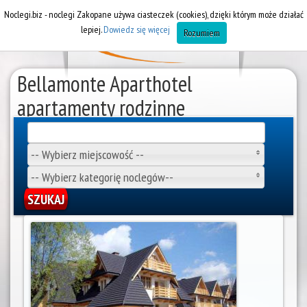
Noclegi.biz - noclegi Zakopane używa ciasteczek (cookies), dzięki którym może działać
lepiej.
Dowiedz się więcej
Rozumiem
Bellamonte Aparthotel
apartamenty rodzinne
Apartamenty Zakopane
-- Wybierz miejscowość --
-- Wybierz kategorię noclegów--